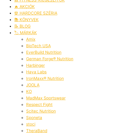
🔥 AKCIÓK
💀 HARDCORE SZÉRIA
📚 KÖNYVEK
📝 BLOG
🏷️ MÁRKÁK
Amix
BioTech USA
EverBuild Nutrition
German Forge® Nutrition
Harbinger
Haya Labs
IronMaxx® Nutrition
JOOLA
KO
MadMax Sportswear
Respect Fight
Scitec Nutrition
Sponeta
stoci
TheraBand