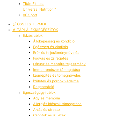
Titán Fitness
Universal Nutrition™
VÉ Sport
🛒 ÖSSZES TERMÉK
🥤 TÁPLÁLÉKKIEGÉSZÍTŐK
Edzés célok
Állóképesség és kondíció
Egészség és vitalitás
Erő- és teljesítménynövelés
Fogyás és zsírégetés
Fókusz és mentális teljesítmény
Immunrendszer támogatása
Izomépítés és tömegnövelés
Ízületek és porcok védelme
Regeneráció
Egészségügyi célok
Agy és memória
Allergiás időszak támogatása
Alvás és stressz
Csontok és ízületek