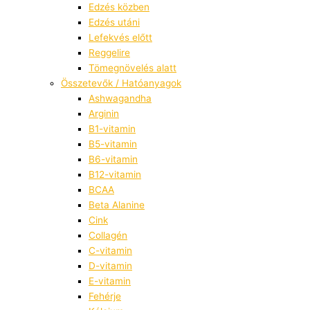
Edzés közben
Edzés utáni
Lefekvés előtt
Reggelire
Tömegnövelés alatt
Összetevők / Hatóanyagok
Ashwagandha
Arginin
B1-vitamin
B5-vitamin
B6-vitamin
B12-vitamin
BCAA
Beta Alanine
Cink
Collagén
C-vitamin
D-vitamin
E-vitamin
Fehérje