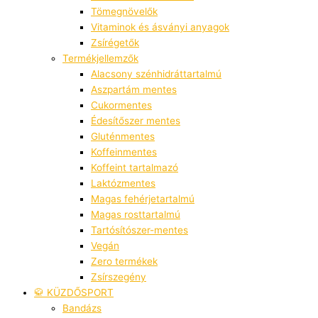
Tömegnövelők
Vitaminok és ásványi anyagok
Zsírégetők
Termékjellemzők
Alacsony szénhidráttartalmú
Aszpartám mentes
Cukormentes
Édesítőszer mentes
Gluténmentes
Koffeinmentes
Koffeint tartalmazó
Laktózmentes
Magas fehérjetartalmú
Magas rosttartalmú
Tartósítószer-mentes
Vegán
Zero termékek
Zsírszegény
🥋 KÜZDŐSPORT
Bandázs