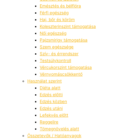
Emésztés és bélflóra
Férfi egészség
Haj, bőr és köröm
Koleszterinszint támogatása
Női egészség
Pajzsmirigy támogatása
Szem egészsége
Szív- és érrendszer
Testsúlykontroll
Vércukorszint támogatása
Vérnyomáscsökkentő
Használat szerint
Diéta alatt
Edzés előtti
Edzés közben
Edzés utáni
Lefekvés előtt
Reggelire
Tömegnövelés alatt
Összetevők / Hatóanyagok