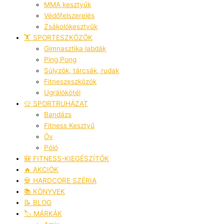
MMA kesztyűk
Védőfelszerelés
Zsákolókesztyűk
🏋️ SPORTESZKÖZÖK
Gimnasztika labdák
Ping Pong
Súlyzók, tárcsák, rudak
Fitneszeszközök
Ugrálókötél
👕 SPORTRUHÁZAT
Bandázs
Fitness Kesztyű
Öv
Póló
🎒 FITNESS-KIEGÉSZÍTŐK
🔥 AKCIÓK
💀 HARDCORE SZÉRIA
📚 KÖNYVEK
📝 BLOG
🏷️ MÁRKÁK