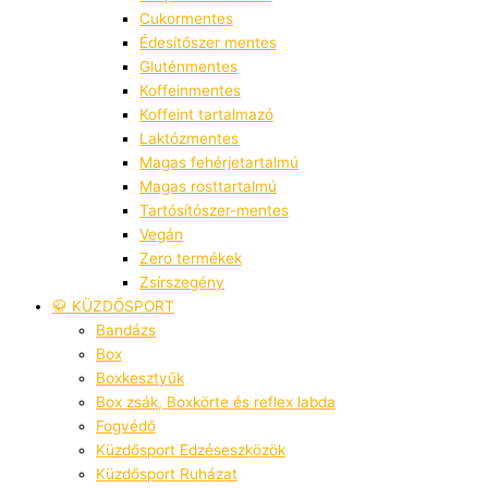
Cukormentes
Édesítőszer mentes
Gluténmentes
Koffeinmentes
Koffeint tartalmazó
Laktózmentes
Magas fehérjetartalmú
Magas rosttartalmú
Tartósítószer-mentes
Vegán
Zero termékek
Zsírszegény
🥋 KÜZDŐSPORT
Bandázs
Box
Boxkesztyűk
Box zsák, Boxkörte és reflex labda
Fogvédő
Küzdősport Edzéseszközök
Küzdősport Ruházat