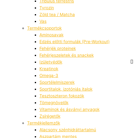
Tribulus terrestris
Tyrozin
Zöld tea / Matcha
Vas
Termékcsoportok
Aminosavak
Edzés előtti formulák (Pre-Workout)
Fehérjék proteinek
Fehérjeszeletek és snackek
Izületvédők
Kreatinok
Omega-3
Sportélelmiszerek
Sportitalok, izotóniás italok
Tesztoszteron fokozók
Tömegnövelők
Vitaminok és ásványi anyagok
Zsírégetők
Termékjellemzők
Alacsony szénhidráttartalmú
Aszpartám mentes