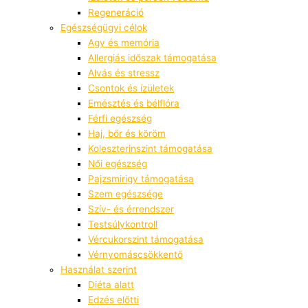
Regeneráció
Egészségügyi célok
Agy és memória
Allergiás időszak támogatása
Alvás és stressz
Csontok és ízületek
Emésztés és bélflóra
Férfi egészség
Haj, bőr és köröm
Koleszterinszint támogatása
Női egészség
Pajzsmirigy támogatása
Szem egészsége
Szív- és érrendszer
Testsúlykontroll
Vércukorszint támogatása
Vérnyomáscsökkentő
Használat szerint
Diéta alatt
Edzés előtti