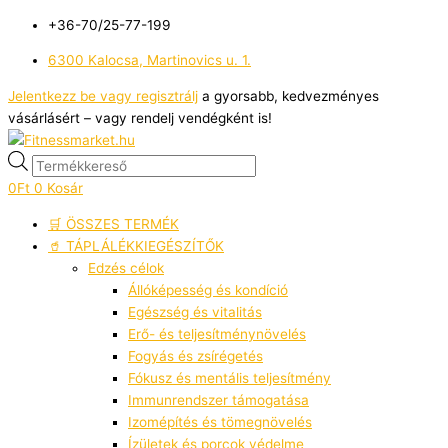
Skip
Products
S
+36-70/25-77-199
to
search
e
content
6300 Kalocsa, Martinovics u. 1.
a
r
Jelentkezz be vagy regisztrálj
a gyorsabb, kedvezményes
vásárlásért – vagy rendelj vendégként is!
c
h
f
0
Ft
0
Kosár
o
🛒 ÖSSZES TERMÉK
r
🥤 TÁPLÁLÉKKIEGÉSZÍTŐK
:
Edzés célok
Állóképesség és kondíció
Egészség és vitalitás
Erő- és teljesítménynövelés
Fogyás és zsírégetés
Fókusz és mentális teljesítmény
Immunrendszer támogatása
Izomépítés és tömegnövelés
Ízületek és porcok védelme