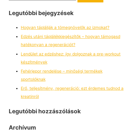
Legutóbbi bejegyzések
Hogyan táplálják a tömegnövelők az izmokat?
Edzés utáni táplálékkiegészítők – hogyan támogasd
hatékonyan a regenerációt?
Lendület az edzéshez: így dolgoznak a pre-workout
készítmények
Fehérjepor rendelése – minőségi termékek
sportolóknak
Erő, teljesítmény, regeneráció: ezt érdemes tudnod a
kreatinról
Legutóbbi hozzászólások
Archívum