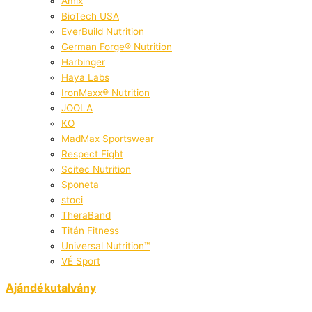
Amix
BioTech USA
EverBuild Nutrition
German Forge® Nutrition
Harbinger
Haya Labs
IronMaxx® Nutrition
JOOLA
KO
MadMax Sportswear
Respect Fight
Scitec Nutrition
Sponeta
stoci
TheraBand
Titán Fitness
Universal Nutrition™
VÉ Sport
Ajándékutalvány