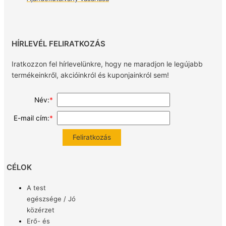
HÍRLEVÉL FELIRATKOZÁS
Iratkozzon fel hírlevelünkre, hogy ne maradjon le legújabb
termékeinkről, akcióinkról és kuponjainkról sem!
Név:
*
E-mail cím:
*
CÉLOK
A test
egészsége / Jó
közérzet
Erő- és