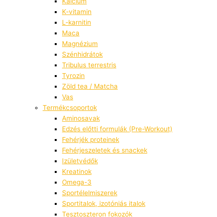
Kálcium
K-vitamin
L-karnitin
Maca
Magnézium
Szénhidrátok
Tribulus terrestris
Tyrozin
Zöld tea / Matcha
Vas
Termékcsoportok
Aminosavak
Edzés előtti formulák (Pre-Workout)
Fehérjék proteinek
Fehérjeszeletek és snackek
Izületvédők
Kreatinok
Omega-3
Sportélelmiszerek
Sportitalok, izotóniás italok
Tesztoszteron fokozók