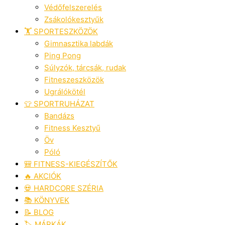
Védőfelszerelés
Zsákolókesztyűk
🏋️ SPORTESZKÖZÖK
Gimnasztika labdák
Ping Pong
Súlyzók, tárcsák, rudak
Fitneszeszközök
Ugrálókötél
👕 SPORTRUHÁZAT
Bandázs
Fitness Kesztyű
Öv
Póló
🎒 FITNESS-KIEGÉSZÍTŐK
🔥 AKCIÓK
💀 HARDCORE SZÉRIA
📚 KÖNYVEK
📝 BLOG
🏷️ MÁRKÁK