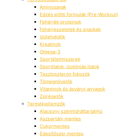
Aminosavak
Edzés előtti formulák (Pre-Workout)
Fehérjék proteinek
Fehérjeszeletek és snackek
Izületvédők
Kreatinok
Omega-3
Sportélelmiszerek
Sportitalok, izotóniás italok
Tesztoszteron fokozók
Tömegnövelők
Vitaminok és ásványi anyagok
Zsírégetők
Termékjellemzők
Alacsony szénhidráttartalmú
Aszpartám mentes
Cukormentes
Édesítőszer mentes