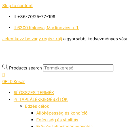
Skip to content
+36-70/25-77-199
6300 Kalocsa, Martinovics u. 1.
Jelentkezz be vagy regisztrálj
a gyorsabb, kedvezményes vásár
Products search
0
Ft
0
Kosár
🛒 ÖSSZES TERMÉK
🥤 TÁPLÁLÉKKIEGÉSZÍTŐK
Edzés célok
Állóképesség és kondíció
Egészség és vitalitás
Erő- és teljesítménynövelés