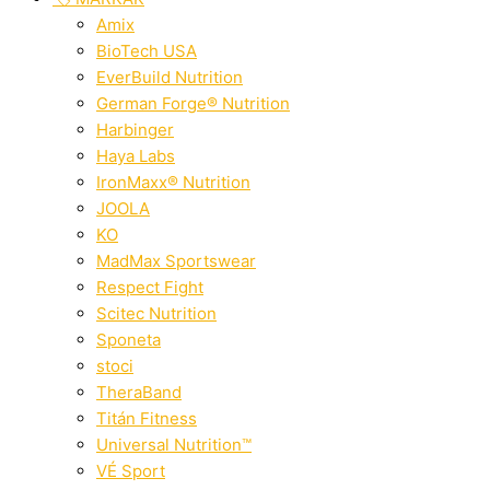
Amix
BioTech USA
EverBuild Nutrition
German Forge® Nutrition
Harbinger
Haya Labs
IronMaxx® Nutrition
JOOLA
KO
MadMax Sportswear
Respect Fight
Scitec Nutrition
Sponeta
stoci
TheraBand
Titán Fitness
Universal Nutrition™
VÉ Sport