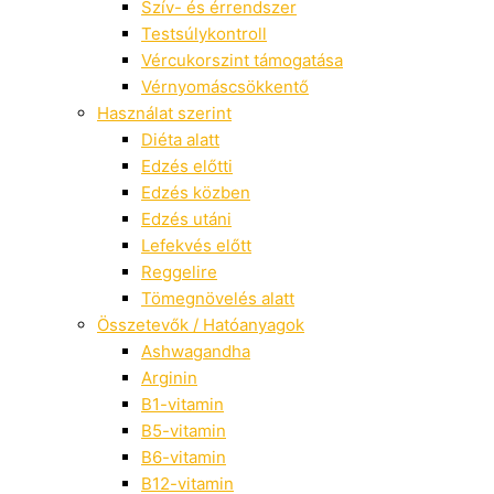
Szív- és érrendszer
Testsúlykontroll
Vércukorszint támogatása
Vérnyomáscsökkentő
Használat szerint
Diéta alatt
Edzés előtti
Edzés közben
Edzés utáni
Lefekvés előtt
Reggelire
Tömegnövelés alatt
Összetevők / Hatóanyagok
Ashwagandha
Arginin
B1-vitamin
B5-vitamin
B6-vitamin
B12-vitamin