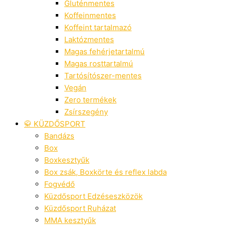
Gluténmentes
Koffeinmentes
Koffeint tartalmazó
Laktózmentes
Magas fehérjetartalmú
Magas rosttartalmú
Tartósítószer-mentes
Vegán
Zero termékek
Zsírszegény
🥋 KÜZDŐSPORT
Bandázs
Box
Boxkesztyűk
Box zsák, Boxkörte és reflex labda
Fogvédő
Küzdősport Edzéseszközök
Küzdősport Ruházat
MMA kesztyűk