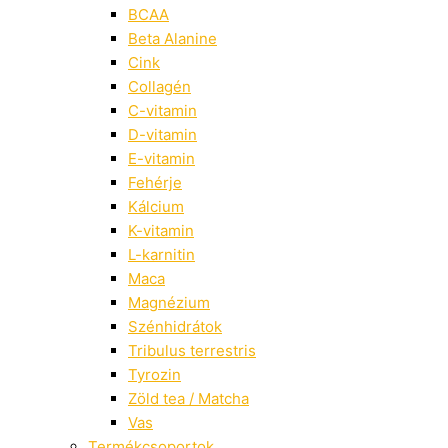
BCAA
Beta Alanine
Cink
Collagén
C-vitamin
D-vitamin
E-vitamin
Fehérje
Kálcium
K-vitamin
L-karnitin
Maca
Magnézium
Szénhidrátok
Tribulus terrestris
Tyrozin
Zöld tea / Matcha
Vas
Termékcsoportok