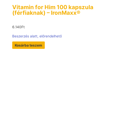
Vitamin for Him 100 kapszula
(férfiaknak) – IronMaxx®
6.140
Ft
Beszerzés alatt, előrendelhető
Kosárba teszem