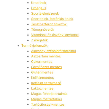
Kreatinok
Omega-3
Sportélelmiszerek
Sportitalok, izotóniás italok
Tesztoszteron fokozók
Tömegnövelők
Vitaminok és ásványi anyagok
Zsírégetők
Termékjellemzők
Alacsony szénhidráttartalmú
Aszpartám mentes
Cukormentes
Édesítőszer mentes
Gluténmentes
Koffeinmentes
Koffeint tartalmazó
Laktózmentes
Magas fehérjetartalmú
Magas rosttartalmú
Tartósítószer-mentes