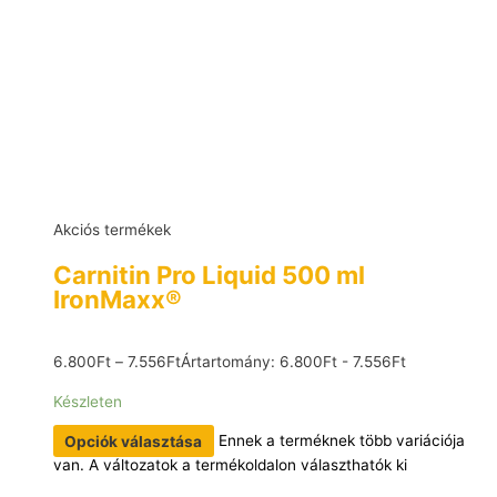
Akciós termékek
Carnitin Pro Liquid 500 ml
IronMaxx®
6.800
Ft
–
7.556
Ft
Ártartomány: 6.800Ft - 7.556Ft
Készleten
Opciók választása
Ennek a terméknek több variációja
van. A változatok a termékoldalon választhatók ki