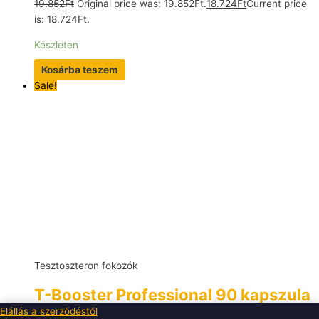
19.852
Ft
Original price was: 19.852Ft.
18.724
Ft
Current price
is: 18.724Ft.
Készleten
Kosárba teszem
Sale!
Tesztoszteron fokozók
T-Booster Professional 90 kapszula
– IronMaxx®
Elállás a szerződéstől