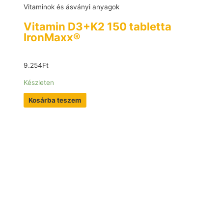
Vitaminok és ásványi anyagok
Vitamin D3+K2 150 tabletta
IronMaxx®
9.254
Ft
Készleten
Kosárba teszem