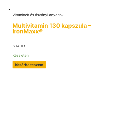
Vitaminok és ásványi anyagok
Multivitamin 130 kapszula –
IronMaxx®
6.140
Ft
Készleten
Kosárba teszem