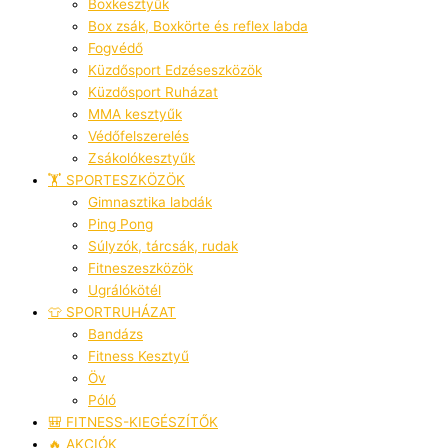
Boxkesztyűk
Box zsák, Boxkörte és reflex labda
Fogvédő
Küzdősport Edzéseszközök
Küzdősport Ruházat
MMA kesztyűk
Védőfelszerelés
Zsákolókesztyűk
🏋️ SPORTESZKÖZÖK
Gimnasztika labdák
Ping Pong
Súlyzók, tárcsák, rudak
Fitneszeszközök
Ugrálókötél
👕 SPORTRUHÁZAT
Bandázs
Fitness Kesztyű
Öv
Póló
🎒 FITNESS-KIEGÉSZÍTŐK
🔥 AKCIÓK