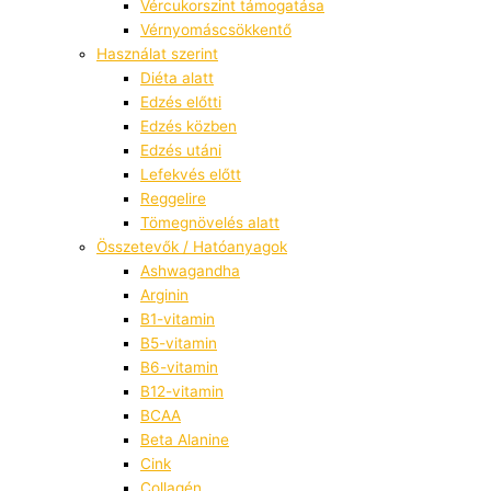
Vércukorszint támogatása
Vérnyomáscsökkentő
Használat szerint
Diéta alatt
Edzés előtti
Edzés közben
Edzés utáni
Lefekvés előtt
Reggelire
Tömegnövelés alatt
Összetevők / Hatóanyagok
Ashwagandha
Arginin
B1-vitamin
B5-vitamin
B6-vitamin
B12-vitamin
BCAA
Beta Alanine
Cink
Collagén