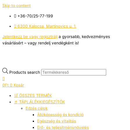
Skip to content
+36-70/25-77-199
6300 Kalocsa, Martinovics u. 1.
Jelentkezz be vagy regisztrálj
a gyorsabb, kedvezményes
vásárlásért – vagy rendelj vendégként is!
Products search
0
Ft
0
Kosár
🛒 ÖSSZES TERMÉK
🥤 TÁPLÁLÉKKIEGÉSZÍTŐK
Edzés célok
Állóképesség és kondíció
Egészség és vitalitás
Erő- és teljesítménynövelés