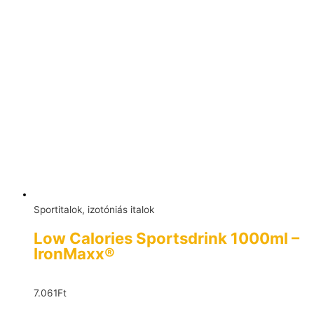
Sportitalok, izotóniás italok
Low Calories Sportsdrink 1000ml –
IronMaxx®
7.061
Ft