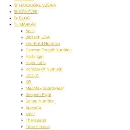
💀 HARDCORE SZÉRIA
📚 KÖNYVEK
📝 BLOG
🏷️ MÁRKÁK
Amix
BioTech USA
EverBuild Nutrition
German Forge® Nutrition
Harbinger
Haya Labs
IronMaxx® Nutrition
JOOLA
KO
MadMax Sportswear
Respect Fight
Scitec Nutrition
Sponeta
stoci
TheraBand
Titán Fitness