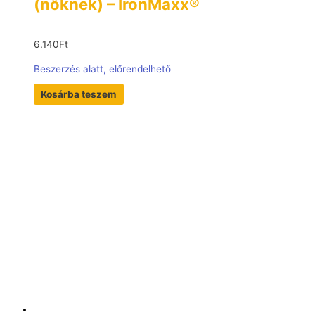
(nőknek) – IronMaxx®
6.140
Ft
Beszerzés alatt, előrendelhető
Kosárba teszem