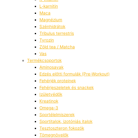
L-karnitin
Maca
Magnézium
Szénhidrátok
Tribulus terrestris
Tyrozin
Zöld tea / Matcha
Vas
Termékcsoportok
Aminosavak
Edzés előtti formulák (Pre-Workout)
Fehérjék proteinek
Fehérjeszeletek és snackek
Izületvédők
Kreatinok
Omega-3
Sportélelmiszerek
Sportitalok, izotóniás italok
Tesztoszteron fokozók
Tömegnövelők