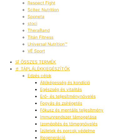
Respect Fight
Scitec Nutrition
Sponeta
stoci
TheraBand
Titán Fitness
Universal Nutrition™
VÉ Sport
🛒 ÖSSZES TERMÉK
🥤 TÁPLÁLÉKKIEGÉSZÍTŐK
Edzés célok
Állóképesség és kondíció
Egészség és vitalitás
Erő- és teljesítménynövelés
Fogyás és zsírégetés
Fókusz és mentális teljesítmény
Immunrendszer támogatása
Izomépítés és tömegnövelés
Ízületek és porcok védelme
Regeneráció