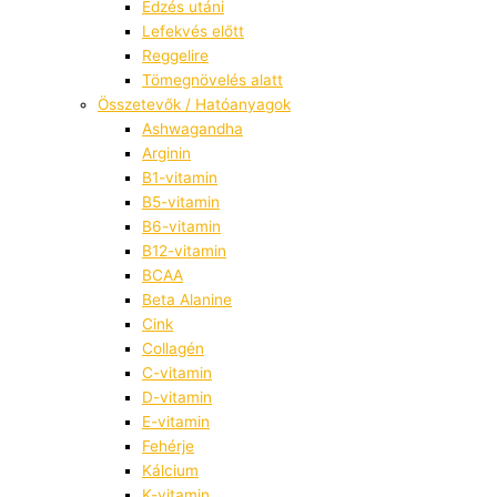
Edzés utáni
Lefekvés előtt
Reggelire
Tömegnövelés alatt
Összetevők / Hatóanyagok
Ashwagandha
Arginin
B1-vitamin
B5-vitamin
B6-vitamin
B12-vitamin
BCAA
Beta Alanine
Cink
Collagén
C-vitamin
D-vitamin
E-vitamin
Fehérje
Kálcium
K-vitamin