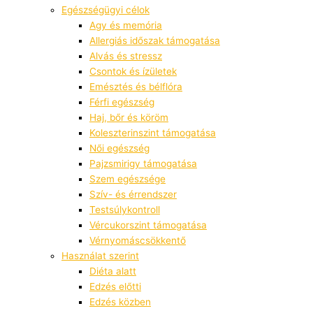
Egészségügyi célok
Agy és memória
Allergiás időszak támogatása
Alvás és stressz
Csontok és ízületek
Emésztés és bélflóra
Férfi egészség
Haj, bőr és köröm
Koleszterinszint támogatása
Női egészség
Pajzsmirigy támogatása
Szem egészsége
Szív- és érrendszer
Testsúlykontroll
Vércukorszint támogatása
Vérnyomáscsökkentő
Használat szerint
Diéta alatt
Edzés előtti
Edzés közben