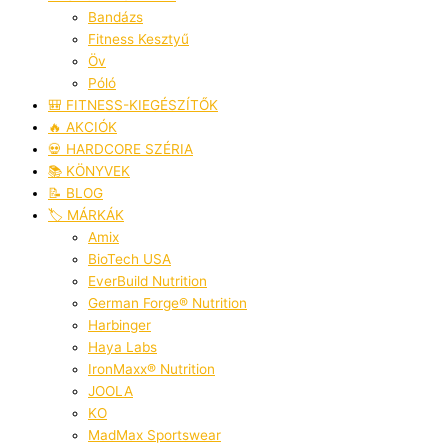
Bandázs
Fitness Kesztyű
Öv
Póló
🎒 FITNESS-KIEGÉSZÍTŐK
🔥 AKCIÓK
💀 HARDCORE SZÉRIA
📚 KÖNYVEK
📝 BLOG
🏷️ MÁRKÁK
Amix
BioTech USA
EverBuild Nutrition
German Forge® Nutrition
Harbinger
Haya Labs
IronMaxx® Nutrition
JOOLA
KO
MadMax Sportswear