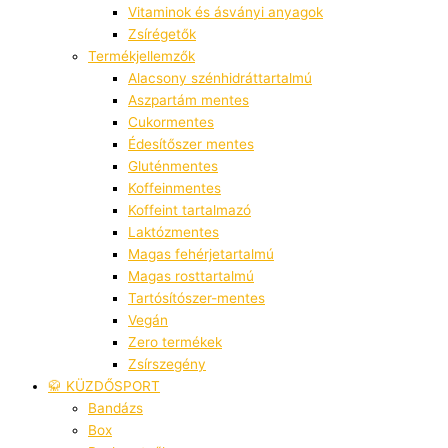
Vitaminok és ásványi anyagok
Zsírégetők
Termékjellemzők
Alacsony szénhidráttartalmú
Aszpartám mentes
Cukormentes
Édesítőszer mentes
Gluténmentes
Koffeinmentes
Koffeint tartalmazó
Laktózmentes
Magas fehérjetartalmú
Magas rosttartalmú
Tartósítószer-mentes
Vegán
Zero termékek
Zsírszegény
🥋 KÜZDŐSPORT
Bandázs
Box