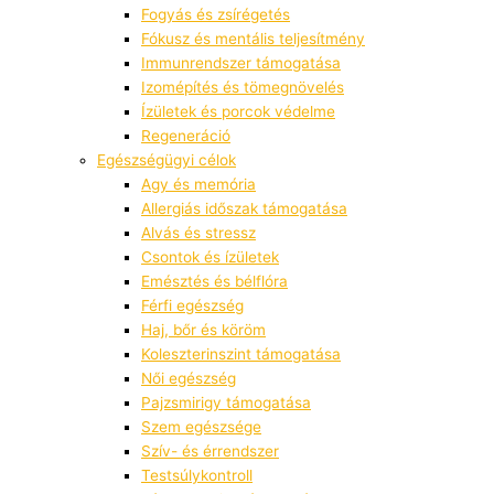
Fogyás és zsírégetés
Fókusz és mentális teljesítmény
Immunrendszer támogatása
Izomépítés és tömegnövelés
Ízületek és porcok védelme
Regeneráció
Egészségügyi célok
Agy és memória
Allergiás időszak támogatása
Alvás és stressz
Csontok és ízületek
Emésztés és bélflóra
Férfi egészség
Haj, bőr és köröm
Koleszterinszint támogatása
Női egészség
Pajzsmirigy támogatása
Szem egészsége
Szív- és érrendszer
Testsúlykontroll