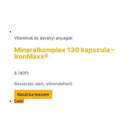
Vitaminok és ásványi anyagok
Mineralkomplex 130 kapszula –
IronMaxx®
6.140
Ft
Beszerzés alatt, előrendelhető
Kosárba teszem
Sale!