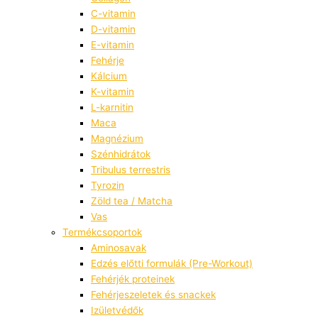
C-vitamin
D-vitamin
E-vitamin
Fehérje
Kálcium
K-vitamin
L-karnitin
Maca
Magnézium
Szénhidrátok
Tribulus terrestris
Tyrozin
Zöld tea / Matcha
Vas
Termékcsoportok
Aminosavak
Edzés előtti formulák (Pre-Workout)
Fehérjék proteinek
Fehérjeszeletek és snackek
Izületvédők