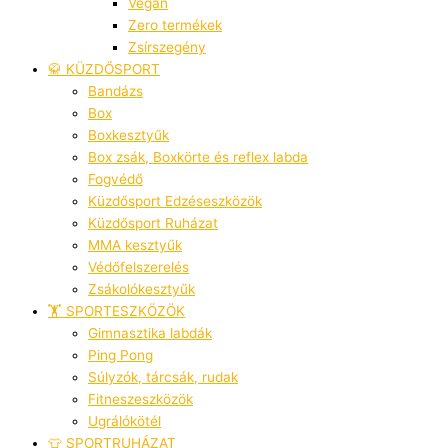
Vegán
Zero termékek
Zsírszegény
🥋 KÜZDŐSPORT
Bandázs
Box
Boxkesztyűk
Box zsák, Boxkörte és reflex labda
Fogvédő
Küzdősport Edzéseszközök
Küzdősport Ruházat
MMA kesztyűk
Védőfelszerelés
Zsákolókesztyűk
🏋️ SPORTESZKÖZÖK
Gimnasztika labdák
Ping Pong
Súlyzók, tárcsák, rudak
Fitneszeszközök
Ugrálókötél
👕 SPORTRUHÁZAT