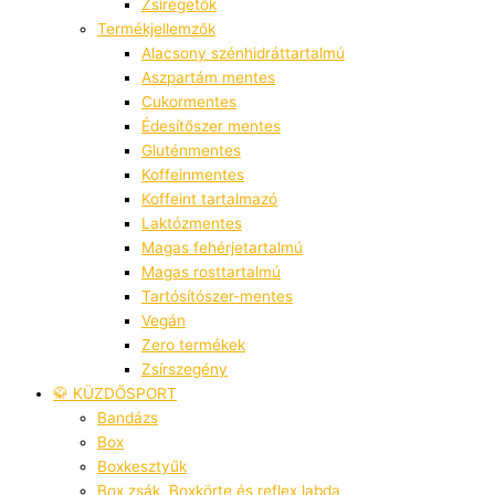
Zsírégetők
Termékjellemzők
Alacsony szénhidráttartalmú
Aszpartám mentes
Cukormentes
Édesítőszer mentes
Gluténmentes
Koffeinmentes
Koffeint tartalmazó
Laktózmentes
Magas fehérjetartalmú
Magas rosttartalmú
Tartósítószer-mentes
Vegán
Zero termékek
Zsírszegény
🥋 KÜZDŐSPORT
Bandázs
Box
Boxkesztyűk
Box zsák, Boxkörte és reflex labda