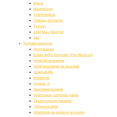
Maca
Magnézium
Szénhidrátok
Tribulus terrestris
Tyrozin
Zöld tea / Matcha
Vas
Termékcsoportok
Aminosavak
Edzés előtti formulák (Pre-Workout)
Fehérjék proteinek
Fehérjeszeletek és snackek
Izületvédők
Kreatinok
Omega-3
Sportélelmiszerek
Sportitalok, izotóniás italok
Tesztoszteron fokozók
Tömegnövelők
Vitaminok és ásványi anyagok