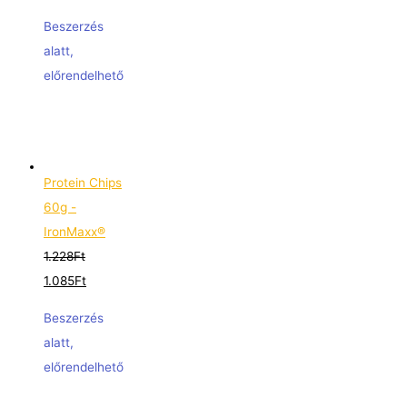
Beszerzés
alatt,
előrendelhető
Protein Chips
60g -
IronMaxx®
1.228
Ft
1.085
Ft
Beszerzés
alatt,
előrendelhető