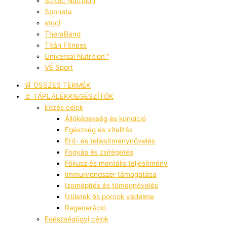
Scitec Nutrition
Sponeta
stoci
TheraBand
Titán Fitness
Universal Nutrition™
VÉ Sport
🛒 ÖSSZES TERMÉK
🥤 TÁPLÁLÉKKIEGÉSZÍTŐK
Edzés célok
Állóképesség és kondíció
Egészség és vitalitás
Erő- és teljesítménynövelés
Fogyás és zsírégetés
Fókusz és mentális teljesítmény
Immunrendszer támogatása
Izomépítés és tömegnövelés
Ízületek és porcok védelme
Regeneráció
Egészségügyi célok