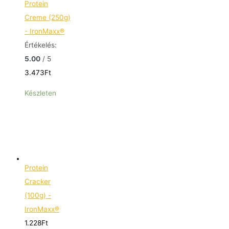
Protein
Creme (250g)
- IronMaxx®
Értékelés:
5.00
/ 5
3.473
Ft
Készleten
Protein
Cracker
(100g) -
IronMaxx®
1.228
Ft