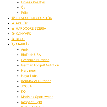
Fitness Kesztyű
Öv
Póló
🎒 FITNESS-KIEGÉSZÍTŐK
🔥 AKCIÓK
💀 HARDCORE SZÉRIA
📚 KÖNYVEK
📝 BLOG
🏷️ MÁRKÁK
Amix
BioTech USA
EverBuild Nutrition
German Forge® Nutrition
Harbinger
Haya Labs
IronMaxx® Nutrition
JOOLA
KO
MadMax Sportswear
Respect Fight