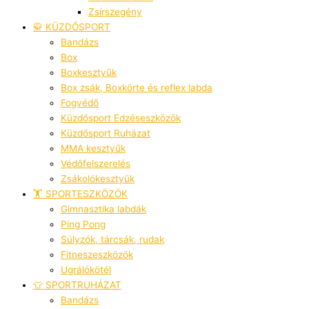
Zsírszegény
🥋 KÜZDŐSPORT
Bandázs
Box
Boxkesztyűk
Box zsák, Boxkörte és reflex labda
Fogvédő
Küzdősport Edzéseszközök
Küzdősport Ruházat
MMA kesztyűk
Védőfelszerelés
Zsákolókesztyűk
🏋️ SPORTESZKÖZÖK
Gimnasztika labdák
Ping Pong
Súlyzók, tárcsák, rudak
Fitneszeszközök
Ugrálókötél
👕 SPORTRUHÁZAT
Bandázs