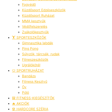
Fogvédő
Küzdősport Edzéseszközök
Küzdősport Ruházat
MMA kesztyűk
Védőfelszerelés
Zsákolókesztyűk
🏋️ SPORTESZKÖZÖK
Gimnasztika labdák
Ping Pong
Súlyzók, tárcsák, rudak
Fitneszeszközök
Ugrálókötél
👕 SPORTRUHÁZAT
Bandázs
Fitness Kesztyű
Öv
Póló
🎒 FITNESS-KIEGÉSZÍTŐK
🔥 AKCIÓK
💀 HARDCORE SZÉRIA