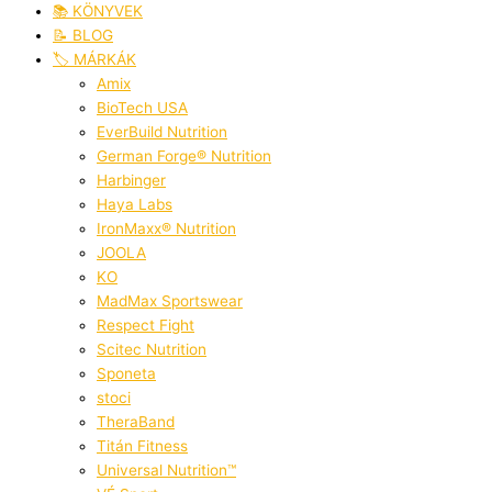
📚 KÖNYVEK
📝 BLOG
🏷️ MÁRKÁK
Amix
BioTech USA
EverBuild Nutrition
German Forge® Nutrition
Harbinger
Haya Labs
IronMaxx® Nutrition
JOOLA
KO
MadMax Sportswear
Respect Fight
Scitec Nutrition
Sponeta
stoci
TheraBand
Titán Fitness
Universal Nutrition™