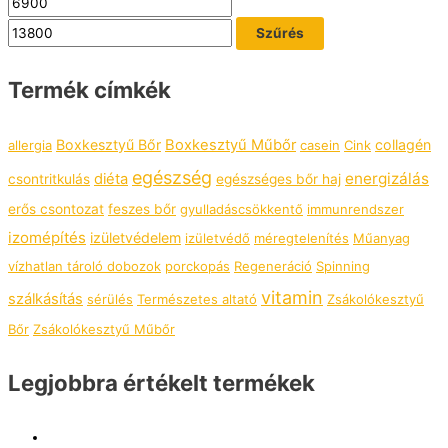
Szűrés
Termék címkék
Boxkesztyű Bőr
Boxkesztyű Műbőr
collagén
allergia
casein
Cink
egészség
energizálás
diéta
csontritkulás
egészséges bőr haj
erős csontozat
feszes bőr
gyulladáscsökkentő
immunrendszer
izomépítés
izületvédelem
izületvédő
méregtelenítés
Műanyag
vízhatlan tároló dobozok
porckopás
Regeneráció
Spinning
vitamin
szálkásítás
sérülés
Természetes altató
Zsákolókesztyű
Bőr
Zsákolókesztyű Műbőr
Legjobbra értékelt termékek