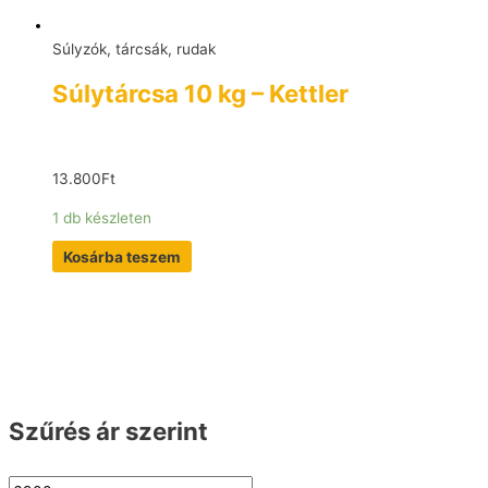
Súlyzók, tárcsák, rudak
Súlytárcsa 10 kg – Kettler
13.800
Ft
1 db készleten
Kosárba teszem
Szűrés ár szerint