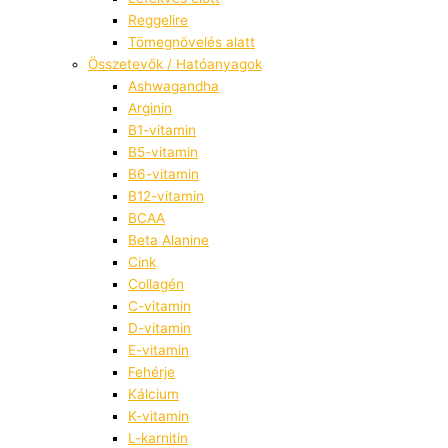
Reggelire
Tömegnövelés alatt
Összetevők / Hatóanyagok
Ashwagandha
Arginin
B1-vitamin
B5-vitamin
B6-vitamin
B12-vitamin
BCAA
Beta Alanine
Cink
Collagén
C-vitamin
D-vitamin
E-vitamin
Fehérje
Kálcium
K-vitamin
L-karnitin