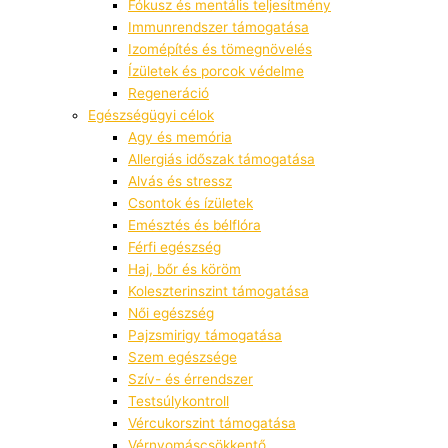
Fókusz és mentális teljesítmény
1
0
Immunrendszer támogatása
Izomépítés és tömegnövelés
.
8
Ízületek és porcok védelme
2
5
Regeneráció
2
F
Egészségügyi célok
8
t
Agy és memória
F
.
Allergiás időszak támogatása
Alvás és stressz
t
Csontok és ízületek
.
Emésztés és bélflóra
Férfi egészség
Haj, bőr és köröm
Koleszterinszint támogatása
Női egészség
Pajzsmirigy támogatása
Szem egészsége
Szív- és érrendszer
Testsúlykontroll
Vércukorszint támogatása
Vérnyomáscsökkentő