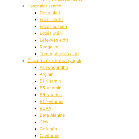
Használat szerint
Diéta alatt
Edzés előtti
Edzés közben
Edzés utáni
Lefekvés előtt
Reggelire
Tömegnövelés alatt
Összetevők / Hatóanyagok
Ashwagandha
Arginin
B1-vitamin
B5-vitamin
B6-vitamin
B12-vitamin
BCAA
Beta Alanine
Cink
Collagén
C-vitamin