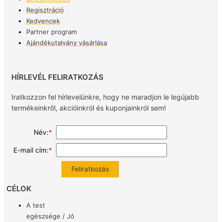
Regisztráció
Kedvencek
Partner program
Ajándékutalvány vásárlása
HÍRLEVÉL FELIRATKOZÁS
Iratkozzon fel hírlevelünkre, hogy ne maradjon le legújabb
termékeinkről, akcióinkról és kuponjainkról sem!
Név:
*
E-mail cím:
*
CÉLOK
A test
egészsége / Jó