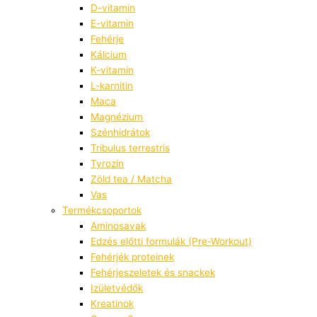
D-vitamin
E-vitamin
Fehérje
Kálcium
K-vitamin
L-karnitin
Maca
Magnézium
Szénhidrátok
Tribulus terrestris
Tyrozin
Zöld tea / Matcha
Vas
Termékcsoportok
Aminosavak
Edzés előtti formulák (Pre-Workout)
Fehérjék proteinek
Fehérjeszeletek és snackek
Izületvédők
Kreatinok