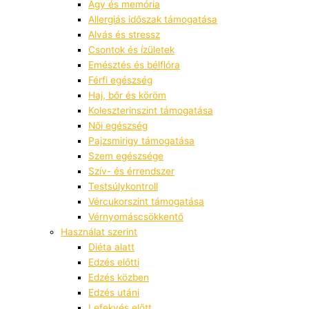
Agy és memória
Allergiás időszak támogatása
Alvás és stressz
Csontok és ízületek
Emésztés és bélflóra
Férfi egészség
Haj, bőr és köröm
Koleszterinszint támogatása
Női egészség
Pajzsmirigy támogatása
Szem egészsége
Szív- és érrendszer
Testsúlykontroll
Vércukorszint támogatása
Vérnyomáscsökkentő
Használat szerint
Diéta alatt
Edzés előtti
Edzés közben
Edzés utáni
Lefekvés előtt