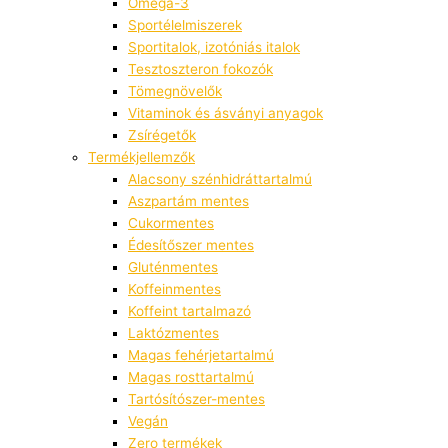
Omega-3
Sportélelmiszerek
Sportitalok, izotóniás italok
Tesztoszteron fokozók
Tömegnövelők
Vitaminok és ásványi anyagok
Zsírégetők
Termékjellemzők
Alacsony szénhidráttartalmú
Aszpartám mentes
Cukormentes
Édesítőszer mentes
Gluténmentes
Koffeinmentes
Koffeint tartalmazó
Laktózmentes
Magas fehérjetartalmú
Magas rosttartalmú
Tartósítószer-mentes
Vegán
Zero termékek