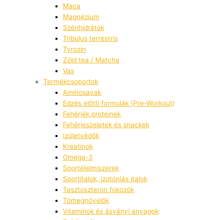
Maca
Magnézium
Szénhidrátok
Tribulus terrestris
Tyrozin
Zöld tea / Matcha
Vas
Termékcsoportok
Aminosavak
Edzés előtti formulák (Pre-Workout)
Fehérjék proteinek
Fehérjeszeletek és snackek
Izületvédők
Kreatinok
Omega-3
Sportélelmiszerek
Sportitalok, izotóniás italok
Tesztoszteron fokozók
Tömegnövelők
Vitaminok és ásványi anyagok