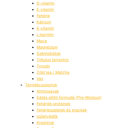
D-vitamin
E-vitamin
Fehérje
Kálcium
K-vitamin
L-karnitin
Maca
Magnézium
Szénhidrátok
Tribulus terrestris
Tyrozin
Zöld tea / Matcha
Vas
Termékcsoportok
Aminosavak
Edzés előtti formulák (Pre-Workout)
Fehérjék proteinek
Fehérjeszeletek és snackek
Izületvédők
Kreatinok