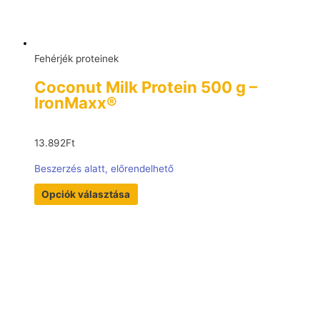
Fehérjék proteinek
Coconut Milk Protein 500 g –
IronMaxx®
13.892
Ft
Beszerzés alatt, előrendelhető
Opciók választása