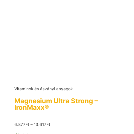
Vitaminok és ásványi anyagok
Magnesium Ultra Strong –
IronMaxx®
6.877
Ft
–
13.617
Ft