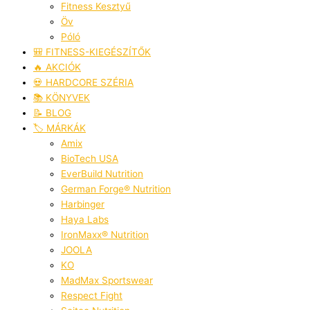
Fitness Kesztyű
Öv
Póló
🎒 FITNESS-KIEGÉSZÍTŐK
🔥 AKCIÓK
💀 HARDCORE SZÉRIA
📚 KÖNYVEK
📝 BLOG
🏷️ MÁRKÁK
Amix
BioTech USA
EverBuild Nutrition
German Forge® Nutrition
Harbinger
Haya Labs
IronMaxx® Nutrition
JOOLA
KO
MadMax Sportswear
Respect Fight