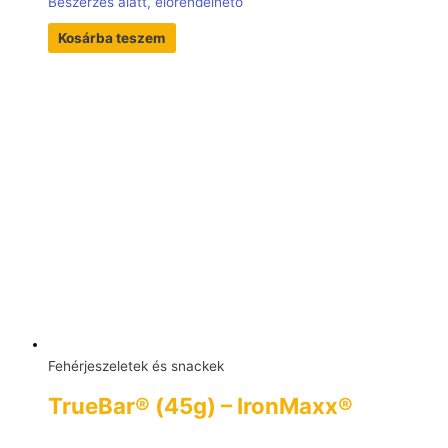
Beszerzés alatt, előrendelhető
Kosárba teszem
Fehérjeszeletek és snackek
TrueBar® (45g) – IronMaxx®