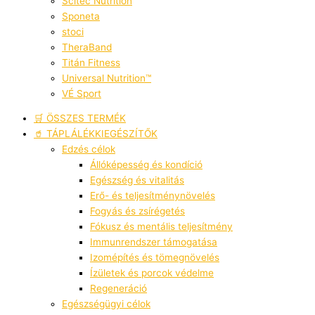
Scitec Nutrition
Sponeta
stoci
TheraBand
Titán Fitness
Universal Nutrition™
VÉ Sport
🛒 ÖSSZES TERMÉK
🥤 TÁPLÁLÉKKIEGÉSZÍTŐK
Edzés célok
Állóképesség és kondíció
Egészség és vitalitás
Erő- és teljesítménynövelés
Fogyás és zsírégetés
Fókusz és mentális teljesítmény
Immunrendszer támogatása
Izomépítés és tömegnövelés
Ízületek és porcok védelme
Regeneráció
Egészségügyi célok