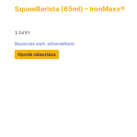
SqueeBarista (65ml) – IronMaxx®
3.041
Ft
Beszerzés alatt, előrendelhető
Opciók választása