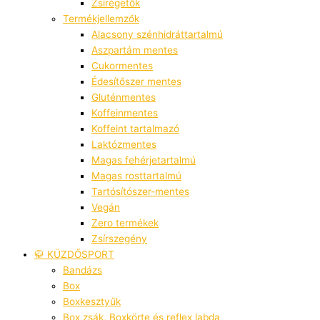
Zsírégetők
Termékjellemzők
Alacsony szénhidráttartalmú
Aszpartám mentes
Cukormentes
Édesítőszer mentes
Gluténmentes
Koffeinmentes
Koffeint tartalmazó
Laktózmentes
Magas fehérjetartalmú
Magas rosttartalmú
Tartósítószer-mentes
Vegán
Zero termékek
Zsírszegény
🥋 KÜZDŐSPORT
Bandázs
Box
Boxkesztyűk
Box zsák, Boxkörte és reflex labda