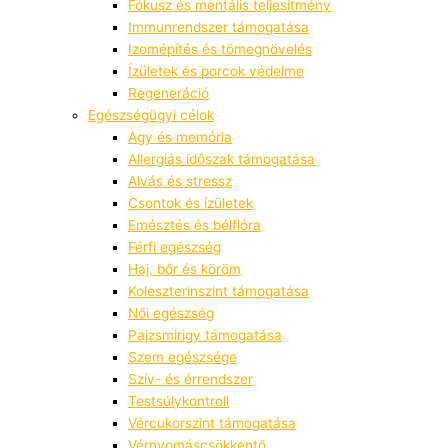
Fókusz és mentális teljesítmény
Immunrendszer támogatása
Izomépítés és tömegnövelés
Ízületek és porcok védelme
Regeneráció
Egészségügyi célok
Agy és memória
Allergiás időszak támogatása
Alvás és stressz
Csontok és ízületek
Emésztés és bélflóra
Férfi egészség
Haj, bőr és köröm
Koleszterinszint támogatása
Női egészség
Pajzsmirigy támogatása
Szem egészsége
Szív- és érrendszer
Testsúlykontroll
Vércukorszint támogatása
Vérnyomáscsökkentő