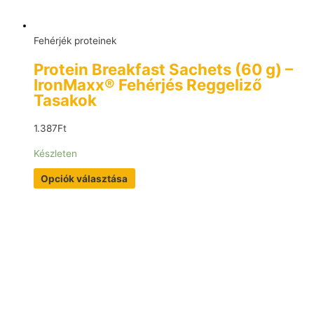
Fehérjék proteinek
Protein Breakfast Sachets (60 g) –
IronMaxx® Fehérjés Reggeliző
Tasakok
1.387
Ft
Készleten
Opciók választása