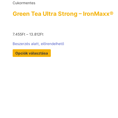
Cukormentes
Green Tea Ultra Strong – IronMaxx®
7.455
Ft
–
13.812
Ft
Beszerzés alatt, előrendelhető
Opciók választása