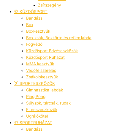
Zsírszegény
🥋 KÜZDŐSPORT
Bandázs
Box
Boxkesztyűk
Box zsák, Boxkörte és reflex labda
Fogvédő
Küzdősport Edzéseszközök
Küzdősport Ruházat
MMA kesztyűk
Védőfelszerelés
Zsákolókesztyűk
🏋️ SPORTESZKÖZÖK
Gimnasztika labdák
Ping Pong
Súlyzók, tárcsák, rudak
Fitneszeszközök
Ugrálókötél
👕 SPORTRUHÁZAT
Bandázs