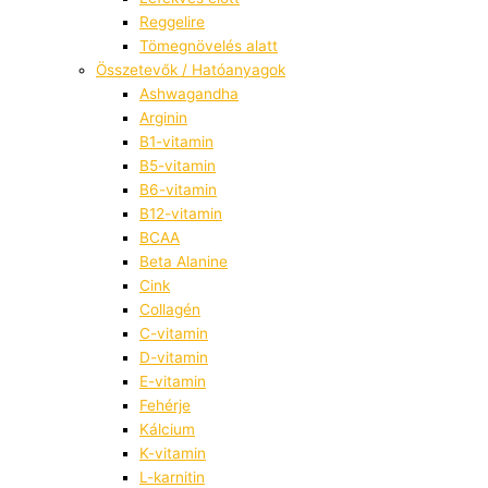
Reggelire
Tömegnövelés alatt
Összetevők / Hatóanyagok
Ashwagandha
Arginin
B1-vitamin
B5-vitamin
B6-vitamin
B12-vitamin
BCAA
Beta Alanine
Cink
Collagén
C-vitamin
D-vitamin
E-vitamin
Fehérje
Kálcium
K-vitamin
L-karnitin