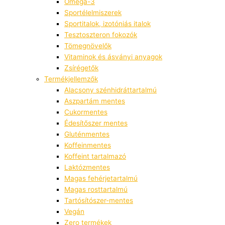
Omega-3
Sportélelmiszerek
Sportitalok, izotóniás italok
Tesztoszteron fokozók
Tömegnövelők
Vitaminok és ásványi anyagok
Zsírégetők
Termékjellemzők
Alacsony szénhidráttartalmú
Aszpartám mentes
Cukormentes
Édesítőszer mentes
Gluténmentes
Koffeinmentes
Koffeint tartalmazó
Laktózmentes
Magas fehérjetartalmú
Magas rosttartalmú
Tartósítószer-mentes
Vegán
Zero termékek