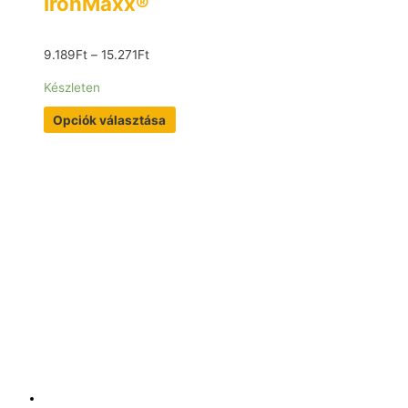
IronMaxx®
9.189
Ft
–
15.271
Ft
Készleten
Opciók választása