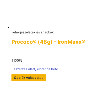
Fehérjeszeletek és snackek
Prococo® (48g) – IronMaxx®
1.105
Ft
Beszerzés alatt, előrendelhető
Opciók választása