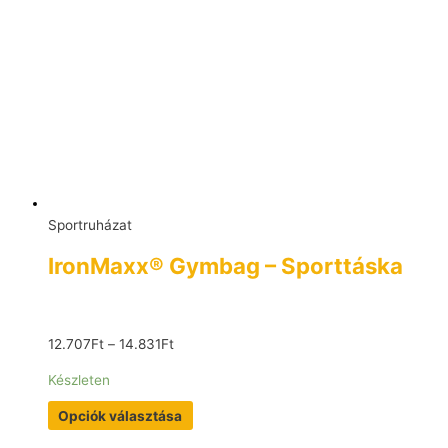
Sportruházat
IronMaxx® Gymbag – Sporttáska
12.707
Ft
–
14.831
Ft
Készleten
Opciók választása