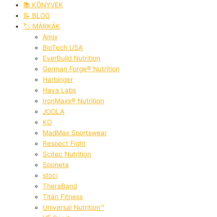
📚 KÖNYVEK
📝 BLOG
🏷️ MÁRKÁK
Amix
BioTech USA
EverBuild Nutrition
German Forge® Nutrition
Harbinger
Haya Labs
IronMaxx® Nutrition
JOOLA
KO
MadMax Sportswear
Respect Fight
Scitec Nutrition
Sponeta
stoci
TheraBand
Titán Fitness
Universal Nutrition™