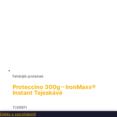
Fehérjék proteinek
Proteccino 300g – IronMaxx®
Instant Tejeskávé
11.696
Ft
Elállás a szerződéstől
Beszerzés alatt, előrendelhető