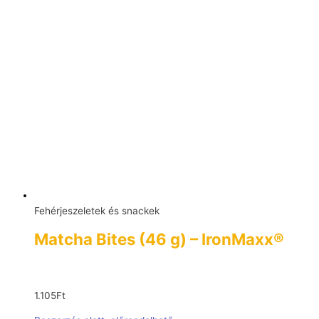
Fehérjeszeletek és snackek
Matcha Bites (46 g) – IronMaxx®
1.105
Ft