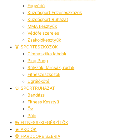
Fogvédő
Küzdősport Edzéseszközök
Küzdősport Ruházat
MMA kesztyűk
Védőfelszerelés
Zsákolókesztyűk
🏋️ SPORTESZKÖZÖK
Gimnasztika labdák
Ping Pong
Súlyzók, tárcsák, rudak
Fitneszeszközök
Ugrálókötél
👕 SPORTRUHÁZAT
Bandázs
Fitness Kesztyű
Öv
Póló
🎒 FITNESS-KIEGÉSZÍTŐK
🔥 AKCIÓK
💀 HARDCORE SZÉRIA