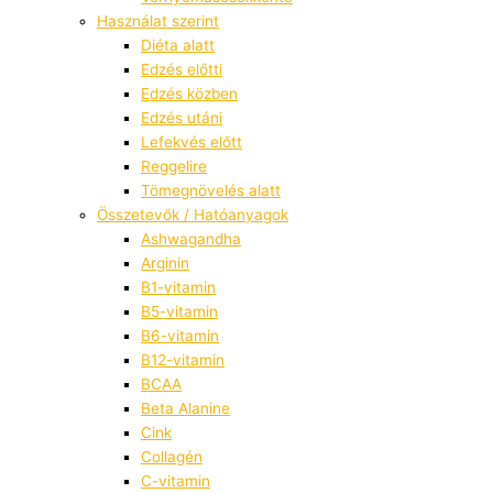
Használat szerint
Diéta alatt
Edzés előtti
Edzés közben
Edzés utáni
Lefekvés előtt
Reggelire
Tömegnövelés alatt
Összetevők / Hatóanyagok
Ashwagandha
Arginin
B1-vitamin
B5-vitamin
B6-vitamin
B12-vitamin
BCAA
Beta Alanine
Cink
Collagén
C-vitamin