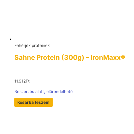
Fehérjék proteinek
Sahne Protein (300g) – IronMaxx®
11.912
Ft
Beszerzés alatt, előrendelhető
Kosárba teszem