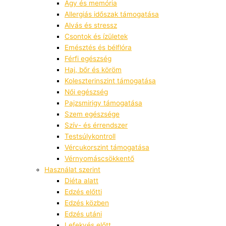
Agy és memória
Allergiás időszak támogatása
Alvás és stressz
Csontok és ízületek
Emésztés és bélflóra
Férfi egészség
Haj, bőr és köröm
Koleszterinszint támogatása
Női egészség
Pajzsmirigy támogatása
Szem egészsége
Szív- és érrendszer
Testsúlykontroll
Vércukorszint támogatása
Vérnyomáscsökkentő
Használat szerint
Diéta alatt
Edzés előtti
Edzés közben
Edzés utáni
Lefekvés előtt