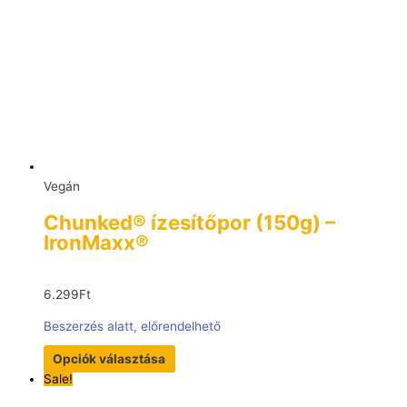
Vegán
Chunked® ízesítőpor (150g) –
IronMaxx®
6.299
Ft
Beszerzés alatt, előrendelhető
Opciók választása
Sale!