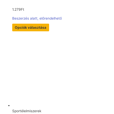
1.279
Ft
Beszerzés alatt, előrendelhető
Opciók választása
Sportélelmiszerek