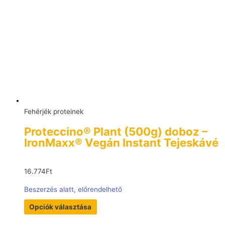
Fehérjék proteinek
Proteccino® Plant (500g) doboz –
IronMaxx® Vegán Instant Tejeskávé
16.774
Ft
Beszerzés alatt, előrendelhető
Opciók választása