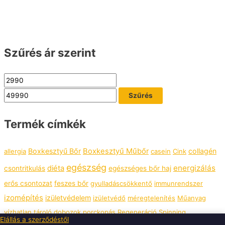
Szűrés ár szerint
Szűrés
Termék címkék
Boxkesztyű Bőr
Boxkesztyű Műbőr
collagén
allergia
casein
Cink
egészség
energizálás
diéta
csontritkulás
egészséges bőr haj
erős csontozat
feszes bőr
gyulladáscsökkentő
immunrendszer
izomépítés
izületvédelem
izületvédő
méregtelenítés
Műanyag
vízhatlan tároló dobozok
porckopás
Regeneráció
Spinning
Elállás a szerződéstől