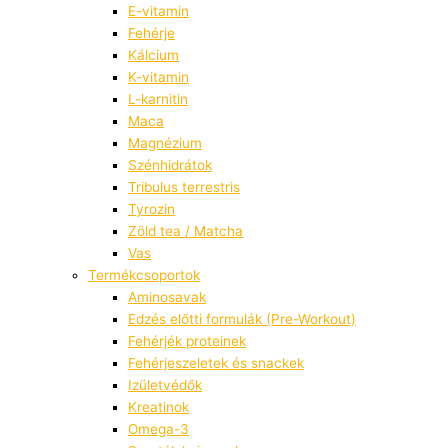
E-vitamin
Fehérje
Kálcium
K-vitamin
L-karnitin
Maca
Magnézium
Szénhidrátok
Tribulus terrestris
Tyrozin
Zöld tea / Matcha
Vas
Termékcsoportok
Aminosavak
Edzés előtti formulák (Pre-Workout)
Fehérjék proteinek
Fehérjeszeletek és snackek
Izületvédők
Kreatinok
Omega-3