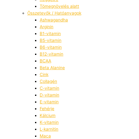
Tömegnövelés alatt
Összetevők / Hatóanyagok
Ashwagandha
Arginin
B1-vitamin
B5-vitamin
B6-vitamin
B12-vitamin
BCAA
Beta Alanine
Cink
Collagén
C-vitamin
D-vitamin
E-vitamin
Fehérje
Kálcium
K-vitamin
L-karnitin
Maca