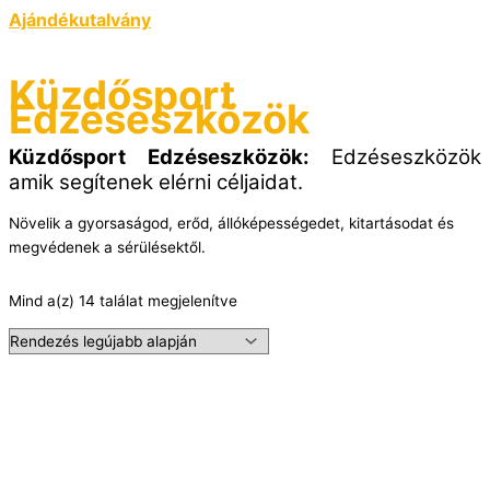
Ajándékutalvány
Küzdősport
Edzéseszközök
Küzdősport Edzéseszközök:
Edzéseszközök
amik segítenek elérni céljaidat.
Növelik a gyorsaságod, erőd, állóképességedet, kitartásodat és
megvédenek a sérülésektől.
Mind a(z) 14 találat megjelenítve