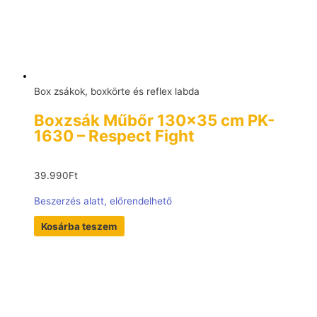
Box zsákok, boxkörte és reflex labda
Boxzsák Műbőr 130×35 cm PK-
1630 – Respect Fight
39.990
Ft
Beszerzés alatt, előrendelhető
Kosárba teszem