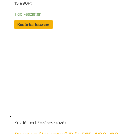
15.990
Ft
1 db készleten
Kosárba teszem
Küzdősport Edzéseszközök