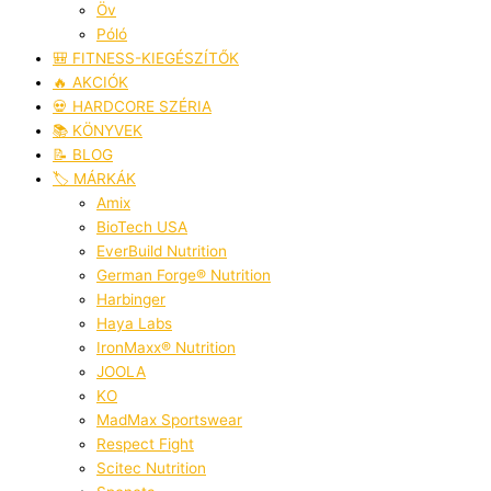
Öv
Póló
🎒 FITNESS-KIEGÉSZÍTŐK
🔥 AKCIÓK
💀 HARDCORE SZÉRIA
📚 KÖNYVEK
📝 BLOG
🏷️ MÁRKÁK
Amix
BioTech USA
EverBuild Nutrition
German Forge® Nutrition
Harbinger
Haya Labs
IronMaxx® Nutrition
JOOLA
KO
MadMax Sportswear
Respect Fight
Scitec Nutrition