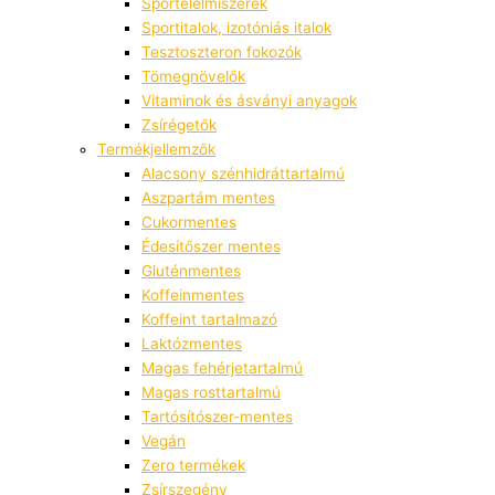
Sportélelmiszerek
Sportitalok, izotóniás italok
Tesztoszteron fokozók
Tömegnövelők
Vitaminok és ásványi anyagok
Zsírégetők
Termékjellemzők
Alacsony szénhidráttartalmú
Aszpartám mentes
Cukormentes
Édesítőszer mentes
Gluténmentes
Koffeinmentes
Koffeint tartalmazó
Laktózmentes
Magas fehérjetartalmú
Magas rosttartalmú
Tartósítószer-mentes
Vegán
Zero termékek
Zsírszegény