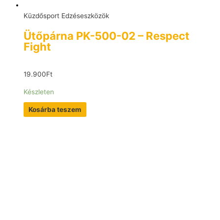
Küzdősport Edzéseszközök
Ütőpárna PK-500-02 – Respect
Fight
19.900
Ft
Készleten
Kosárba teszem