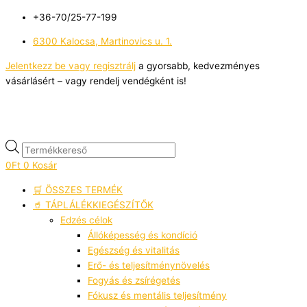
Skip
Products
Ennek
Ennek
Ennek
Sorted
M
M
+36-70/25-77-199
to
search
a
a
a
by
i
a
content
terméknek
terméknek
terméknek
latest
6300 Kalocsa, Martinovics u. 1.
n
x
több
több
több
á
á
Jelentkezz be vagy regisztrálj
a gyorsabb, kedvezményes
variációja
variációja
variációja
vásárlásért – vagy rendelj vendégként is!
r
van.
van.
van.
r
A
A
A
változatok
változatok
változatok
a
a
a
termékoldalon
termékoldalon
termékoldalon
választhatók
választhatók
választhatók
0
Ft
0
Kosár
ki
ki
ki
🛒 ÖSSZES TERMÉK
🥤 TÁPLÁLÉKKIEGÉSZÍTŐK
Edzés célok
Állóképesség és kondíció
Egészség és vitalitás
Erő- és teljesítménynövelés
Fogyás és zsírégetés
Fókusz és mentális teljesítmény