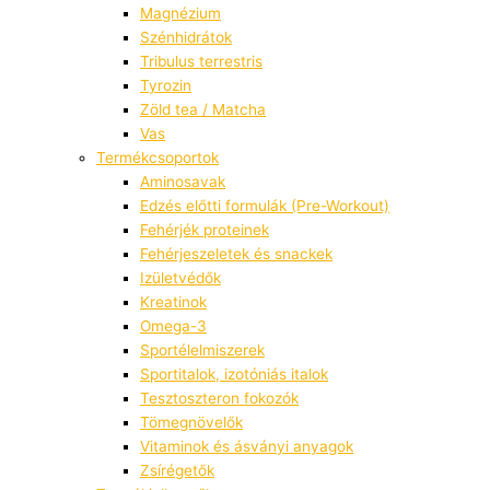
Magnézium
Szénhidrátok
Tribulus terrestris
Tyrozin
Zöld tea / Matcha
Vas
Termékcsoportok
Aminosavak
Edzés előtti formulák (Pre-Workout)
Fehérjék proteinek
Fehérjeszeletek és snackek
Izületvédők
Kreatinok
Omega-3
Sportélelmiszerek
Sportitalok, izotóniás italok
Tesztoszteron fokozók
Tömegnövelők
Vitaminok és ásványi anyagok
Zsírégetők