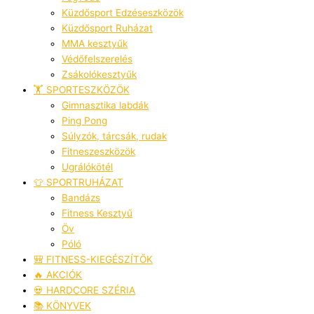
Küzdősport Edzéseszközök
Küzdősport Ruházat
MMA kesztyűk
Védőfelszerelés
Zsákolókesztyűk
🏋️ SPORTESZKÖZÖK
Gimnasztika labdák
Ping Pong
Súlyzók, tárcsák, rudak
Fitneszeszközök
Ugrálókötél
👕 SPORTRUHÁZAT
Bandázs
Fitness Kesztyű
Öv
Póló
🎒 FITNESS-KIEGÉSZÍTŐK
🔥 AKCIÓK
💀 HARDCORE SZÉRIA
📚 KÖNYVEK