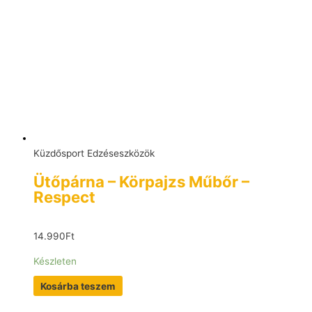
Küzdősport Edzéseszközök
Ütőpárna – Körpajzs Műbőr –
Respect
14.990
Ft
Készleten
Kosárba teszem