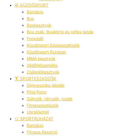
🥋 KÜZDŐSPORT
Bandázs
Box
Boxkesztyűk
Box zsák, Boxkörte és reflex labda
Fogvédő
Küzdősport Edzéseszközök
Küzdősport Ruházat
MMA kesztyűk
Védőfelszerelés
Zsákolókesztyűk
🏋️ SPORTESZKÖZÖK
Gimnasztika labdák
Ping Pong
Súlyzók, tárcsák, rudak
Fitneszeszközök
Ugrálókötél
👕 SPORTRUHÁZAT
Bandázs
Fitness Kesztyű