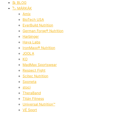
📝 BLOG
🏷️ MÁRKÁK
Amix
BioTech USA
EverBuild Nutrition
German Forge® Nutrition
Harbinger
Haya Labs
IronMaxx® Nutrition
JOOLA
KO
MadMax Sportswear
Respect Fight
Scitec Nutrition
Sponeta
stoci
TheraBand
Titán Fitness
Universal Nutrition™
VÉ Sport