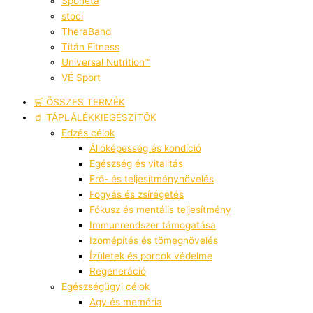
Sponeta
stoci
TheraBand
Titán Fitness
Universal Nutrition™
VÉ Sport
🛒 ÖSSZES TERMÉK
🥤 TÁPLÁLÉKKIEGÉSZÍTŐK
Edzés célok
Állóképesség és kondíció
Egészség és vitalitás
Erő- és teljesítménynövelés
Fogyás és zsírégetés
Fókusz és mentális teljesítmény
Immunrendszer támogatása
Izomépítés és tömegnövelés
Ízületek és porcok védelme
Regeneráció
Egészségügyi célok
Agy és memória