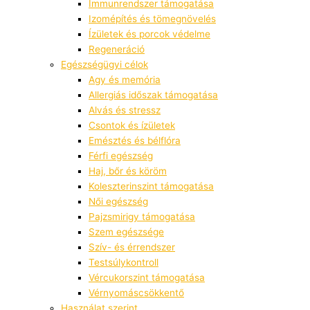
Immunrendszer támogatása
Izomépítés és tömegnövelés
Ízületek és porcok védelme
Regeneráció
Egészségügyi célok
Agy és memória
Allergiás időszak támogatása
Alvás és stressz
Csontok és ízületek
Emésztés és bélflóra
Férfi egészség
Haj, bőr és köröm
Koleszterinszint támogatása
Női egészség
Pajzsmirigy támogatása
Szem egészsége
Szív- és érrendszer
Testsúlykontroll
Vércukorszint támogatása
Vérnyomáscsökkentő
Használat szerint