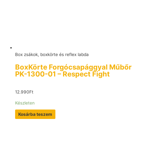
Box zsákok, boxkörte és reflex labda
BoxKörte Forgócsapággyal Műbőr
PK-1300-01 – Respect Fight
12.990
Ft
Készleten
Kosárba teszem