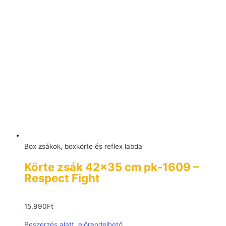
Box zsákok, boxkörte és reflex labda
Körte zsák 42×35 cm pk-1609 –
Respect Fight
15.990
Ft
Beszerzés alatt, előrendelhető