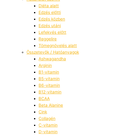
Diéta alatt
Edzés előtti
Edzés közben
Edzés utáni
Lefekvés előtt
Reggelire
Tömegnövelés alatt
Összetevők / Hatóanyagok
Ashwagandha
Arginin
B1-vitamin
B5-vitamin
B6-vitamin
B12-vitamin
BCAA
Beta Alanine
Cink
Collagén
C-vitamin
D-vitamin