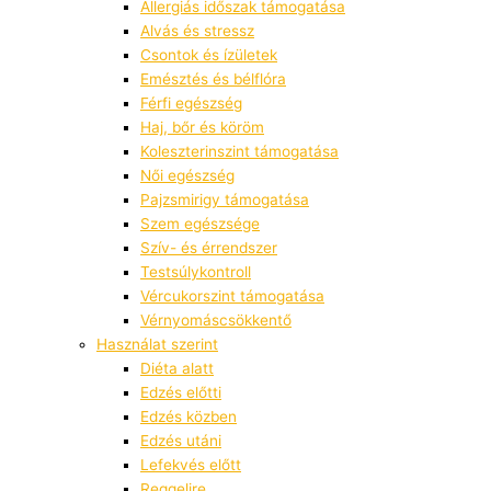
Allergiás időszak támogatása
Alvás és stressz
Csontok és ízületek
Emésztés és bélflóra
Férfi egészség
Haj, bőr és köröm
Koleszterinszint támogatása
Női egészség
Pajzsmirigy támogatása
Szem egészsége
Szív- és érrendszer
Testsúlykontroll
Vércukorszint támogatása
Vérnyomáscsökkentő
Használat szerint
Diéta alatt
Edzés előtti
Edzés közben
Edzés utáni
Lefekvés előtt
Reggelire