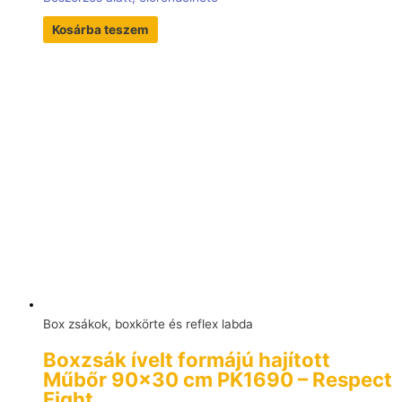
Kosárba teszem
Box zsákok, boxkörte és reflex labda
Boxzsák ívelt formájú hajított
Műbőr 90×30 cm PK1690 – Respect
Fight