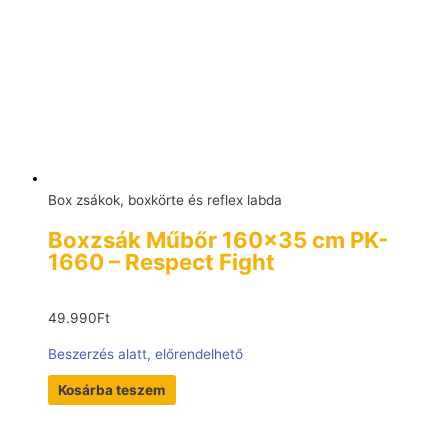
Box zsákok, boxkörte és reflex labda
Boxzsák Műbőr 160×35 cm PK-
1660 – Respect Fight
49.990
Ft
Beszerzés alatt, előrendelhető
Kosárba teszem