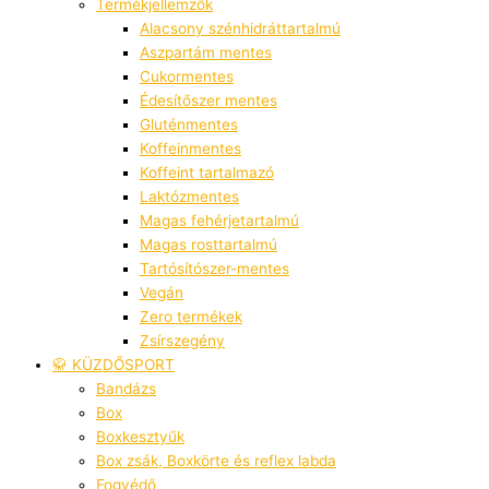
Termékjellemzők
Alacsony szénhidráttartalmú
Aszpartám mentes
Cukormentes
Édesítőszer mentes
Gluténmentes
Koffeinmentes
Koffeint tartalmazó
Laktózmentes
Magas fehérjetartalmú
Magas rosttartalmú
Tartósítószer-mentes
Vegán
Zero termékek
Zsírszegény
🥋 KÜZDŐSPORT
Bandázs
Box
Boxkesztyűk
Box zsák, Boxkörte és reflex labda
Fogvédő