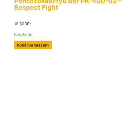
Pontozókesztyű Bőr PK-400-02 –
Respect Fight
18.800
Ft
Készleten
Kosárba teszem