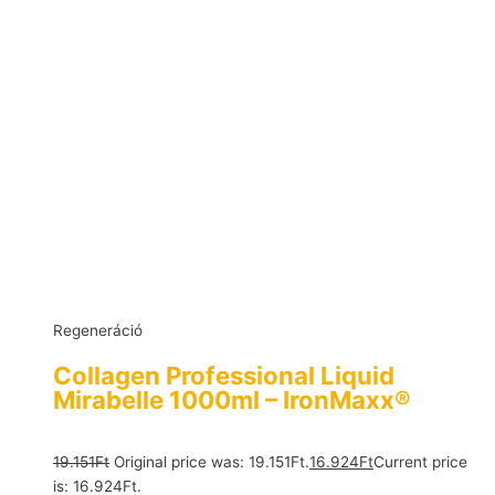
Regeneráció
Collagen Professional Liquid
Mirabelle 1000ml – IronMaxx®
19.151
Ft
Original price was: 19.151Ft.
16.924
Ft
Current price
is: 16.924Ft.