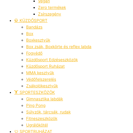
Vegán
Zero termékek
Zsírszegény
🥋 KÜZDŐSPORT
Bandázs
Box
Boxkesztyűk
Box zsák, Boxkörte és reflex labda
Fogvédő
Küzdősport Edzéseszközök
Küzdősport Ruházat
MMA kesztyűk
Védőfelszerelés
Zsákolókesztyűk
🏋️ SPORTESZKÖZÖK
Gimnasztika labdák
Ping Pong
Súlyzók, tárcsák, rudak
Fitneszeszközök
Ugrálókötél
👕 SPORTRUHÁZAT