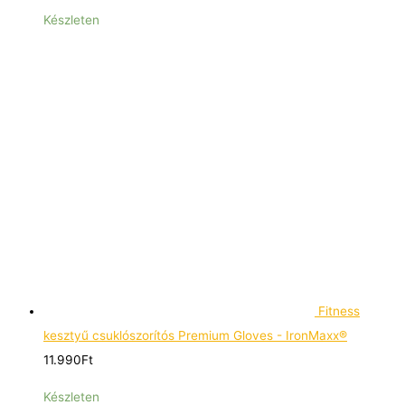
Készleten
Fitness
kesztyű csuklószorítós Premium Gloves - IronMaxx®
11.990
Ft
Készleten