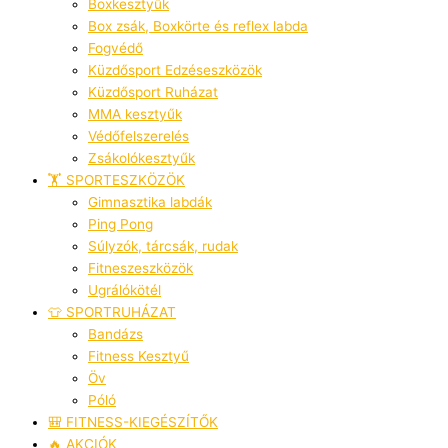
Boxkesztyűk
Box zsák, Boxkörte és reflex labda
Fogvédő
Küzdősport Edzéseszközök
Küzdősport Ruházat
MMA kesztyűk
Védőfelszerelés
Zsákolókesztyűk
🏋️ SPORTESZKÖZÖK
Gimnasztika labdák
Ping Pong
Súlyzók, tárcsák, rudak
Fitneszeszközök
Ugrálókötél
👕 SPORTRUHÁZAT
Bandázs
Fitness Kesztyű
Öv
Póló
🎒 FITNESS-KIEGÉSZÍTŐK
🔥 AKCIÓK