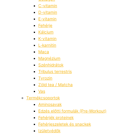
C-vitamin
D-vitamin
E-vitamin
Fehérje
Kálcium
K-vitamin
L-karnitin
Maca
Magnézium
Szénhidrátok
Tribulus terrestris
Tyrozin
Zöld tea / Matcha
Vas
Termékcsoportok
Aminosavak
Edzés előtti formulák (Pre-Workout)
Fehérjék proteinek
Fehérjeszeletek és snackek
Izületvédők