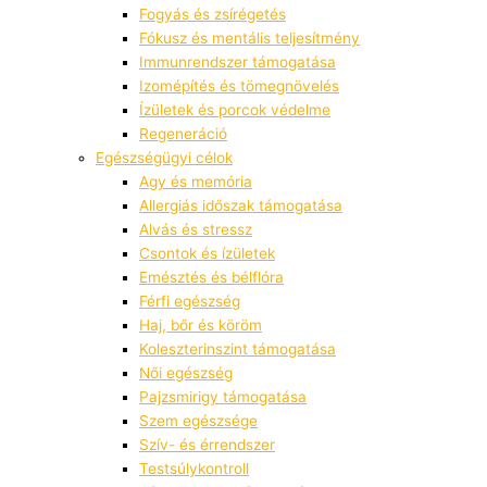
Fogyás és zsírégetés
Fókusz és mentális teljesítmény
Immunrendszer támogatása
Izomépítés és tömegnövelés
Ízületek és porcok védelme
Regeneráció
Egészségügyi célok
Agy és memória
Allergiás időszak támogatása
Alvás és stressz
Csontok és ízületek
Emésztés és bélflóra
Férfi egészség
Haj, bőr és köröm
Koleszterinszint támogatása
Női egészség
Pajzsmirigy támogatása
Szem egészsége
Szív- és érrendszer
Testsúlykontroll