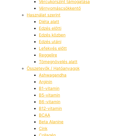
Vércukorszint támogatása
Vérnyomáscsökkentő
Használat szerint
Diéta alatt
Edzés előtti
Edzés közben
Edzés utáni
Lefekvés előtt
Reggelire
Tömegnövelés alatt
Összetevők / Hatóanyagok
Ashwagandha
Arginin
B1-vitamin
B5-vitamin
B6-vitamin
B12-vitamin
BCAA
Beta Alanine
Cink
Collagén