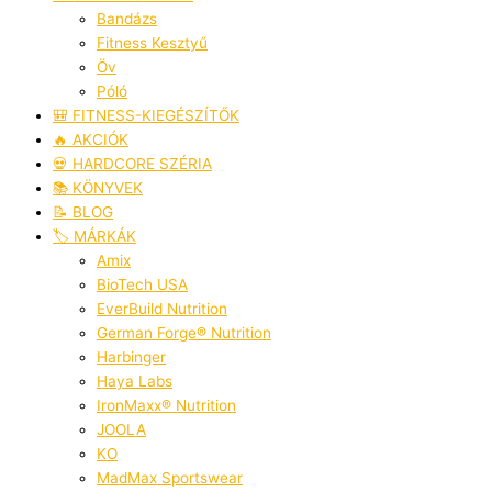
Bandázs
Fitness Kesztyű
Öv
Póló
🎒 FITNESS-KIEGÉSZÍTŐK
🔥 AKCIÓK
💀 HARDCORE SZÉRIA
📚 KÖNYVEK
📝 BLOG
🏷️ MÁRKÁK
Amix
BioTech USA
EverBuild Nutrition
German Forge® Nutrition
Harbinger
Haya Labs
IronMaxx® Nutrition
JOOLA
KO
MadMax Sportswear