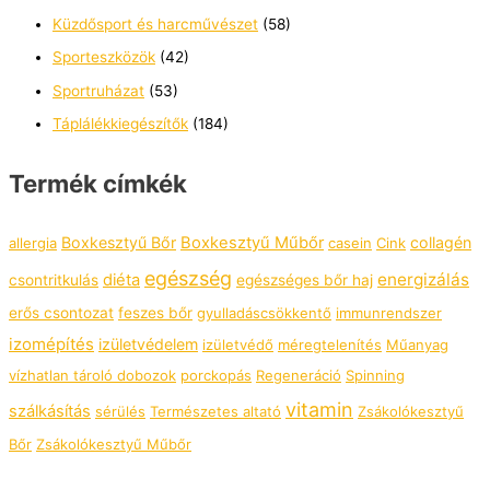
Küzdősport és harcművészet
(58)
Sporteszközök
(42)
Sportruházat
(53)
Táplálékkiegészítők
(184)
Termék címkék
Boxkesztyű Bőr
Boxkesztyű Műbőr
collagén
allergia
casein
Cink
egészség
energizálás
diéta
csontritkulás
egészséges bőr haj
erős csontozat
feszes bőr
gyulladáscsökkentő
immunrendszer
izomépítés
izületvédelem
izületvédő
méregtelenítés
Műanyag
vízhatlan tároló dobozok
porckopás
Regeneráció
Spinning
vitamin
szálkásítás
sérülés
Természetes altató
Zsákolókesztyű
Bőr
Zsákolókesztyű Műbőr