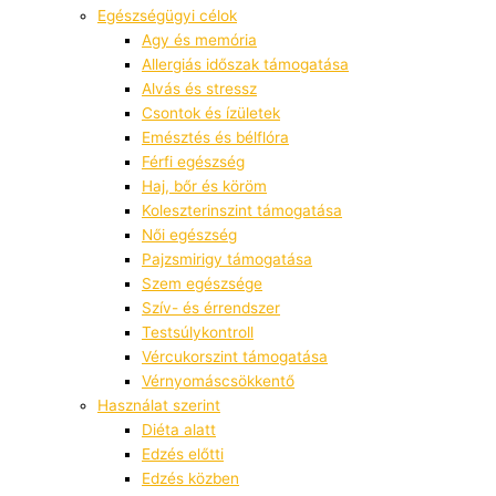
Egészségügyi célok
Agy és memória
Allergiás időszak támogatása
Alvás és stressz
Csontok és ízületek
Emésztés és bélflóra
Férfi egészség
Haj, bőr és köröm
Koleszterinszint támogatása
Női egészség
Pajzsmirigy támogatása
Szem egészsége
Szív- és érrendszer
Testsúlykontroll
Vércukorszint támogatása
Vérnyomáscsökkentő
Használat szerint
Diéta alatt
Edzés előtti
Edzés közben