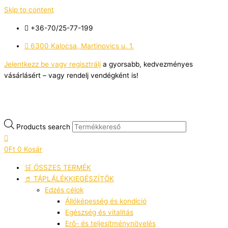
Skip to content
+36-70/25-77-199
6300 Kalocsa, Martinovics u. 1.
Jelentkezz be vagy regisztrálj
a gyorsabb, kedvezményes
vásárlásért – vagy rendelj vendégként is!
Products search
0
Ft
0
Kosár
🛒 ÖSSZES TERMÉK
🥤 TÁPLÁLÉKKIEGÉSZÍTŐK
Edzés célok
Állóképesség és kondíció
Egészség és vitalitás
Erő- és teljesítménynövelés