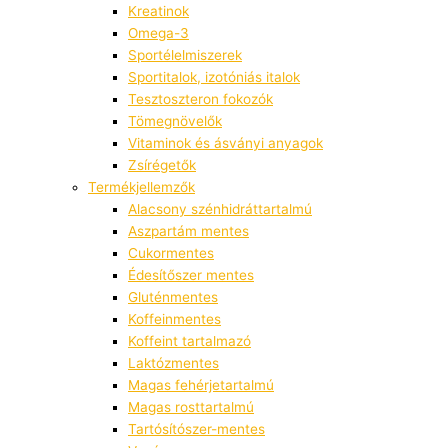
Kreatinok
Omega-3
Sportélelmiszerek
Sportitalok, izotóniás italok
Tesztoszteron fokozók
Tömegnövelők
Vitaminok és ásványi anyagok
Zsírégetők
Termékjellemzők
Alacsony szénhidráttartalmú
Aszpartám mentes
Cukormentes
Édesítőszer mentes
Gluténmentes
Koffeinmentes
Koffeint tartalmazó
Laktózmentes
Magas fehérjetartalmú
Magas rosttartalmú
Tartósítószer-mentes