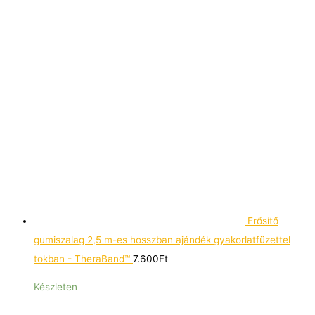
Erősítő
gumiszalag 2,5 m-es hosszban ajándék gyakorlatfüzettel
tokban - TheraBand™
7.600
Ft
Készleten