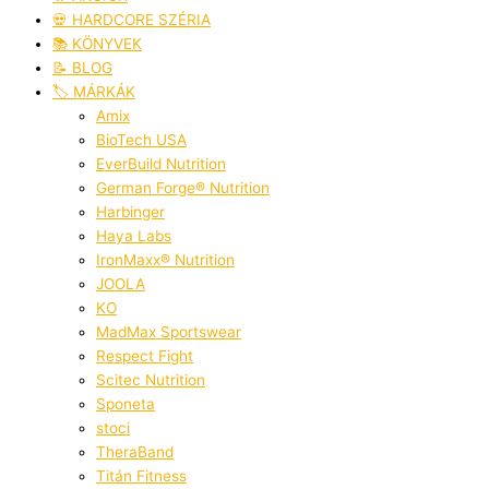
💀 HARDCORE SZÉRIA
📚 KÖNYVEK
📝 BLOG
🏷️ MÁRKÁK
Amix
BioTech USA
EverBuild Nutrition
German Forge® Nutrition
Harbinger
Haya Labs
IronMaxx® Nutrition
JOOLA
KO
MadMax Sportswear
Respect Fight
Scitec Nutrition
Sponeta
stoci
TheraBand
Titán Fitness