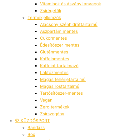
Vitaminok és ásványi anyagok
Zsírégetők
Termékjellemzők
Alacsony szénhidráttartalmú
Aszpartám mentes
Cukormentes
Édesítőszer mentes
Gluténmentes
Koffeinmentes
Koffeint tartalmazó
Laktózmentes
Magas fehérjetartalmú
Magas rosttartalmú
Tartósítószer-mentes
Vegán
Zero termékek
Zsírszegény
🥋 KÜZDŐSPORT
Bandázs
Box