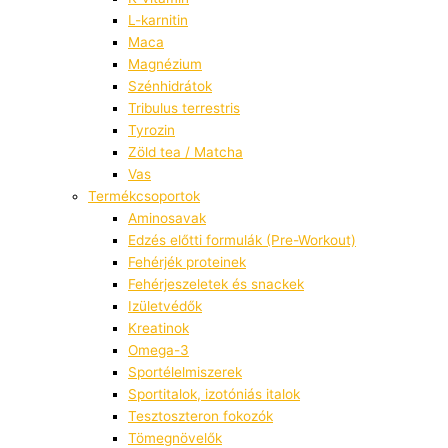
L-karnitin
Maca
Magnézium
Szénhidrátok
Tribulus terrestris
Tyrozin
Zöld tea / Matcha
Vas
Termékcsoportok
Aminosavak
Edzés előtti formulák (Pre-Workout)
Fehérjék proteinek
Fehérjeszeletek és snackek
Izületvédők
Kreatinok
Omega-3
Sportélelmiszerek
Sportitalok, izotóniás italok
Tesztoszteron fokozók
Tömegnövelők