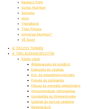
Respect Fight
Scitec Nutrition
Sponeta
stoci
TheraBand
Titán Fitness
Universal Nutrition™
VÉ Sport
🛒 ÖSSZES TERMÉK
🥤 TÁPLÁLÉKKIEGÉSZÍTŐK
Edzés célok
Állóképesség és kondíció
Egészség és vitalitás
Erő- és teljesítménynövelés
Fogyás és zsírégetés
Fókusz és mentális teljesítmény
Immunrendszer támogatása
Izomépítés és tömegnövelés
Ízületek és porcok védelme
Regeneráció