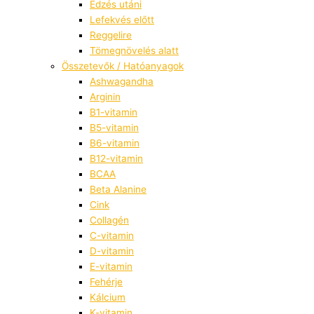
Edzés utáni
Lefekvés előtt
Reggelire
Tömegnövelés alatt
Összetevők / Hatóanyagok
Ashwagandha
Arginin
B1-vitamin
B5-vitamin
B6-vitamin
B12-vitamin
BCAA
Beta Alanine
Cink
Collagén
C-vitamin
D-vitamin
E-vitamin
Fehérje
Kálcium
K-vitamin