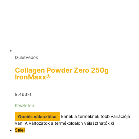
Izületvédők
Collagen Powder Zero 250g
IronMaxx®
9.463
Ft
Készleten
Opciók választása
Ennek a terméknek több variációja
van. A változatok a termékoldalon választhatók ki
Sale!