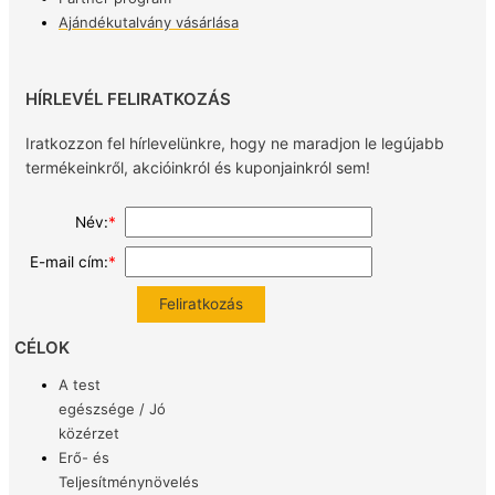
Ajándékutalvány vásárlása
HÍRLEVÉL FELIRATKOZÁS
Iratkozzon fel hírlevelünkre, hogy ne maradjon le legújabb
termékeinkről, akcióinkról és kuponjainkról sem!
Név:
*
E-mail cím:
*
CÉLOK
A test
egészsége / Jó
közérzet
Erő- és
Teljesítménynövelés