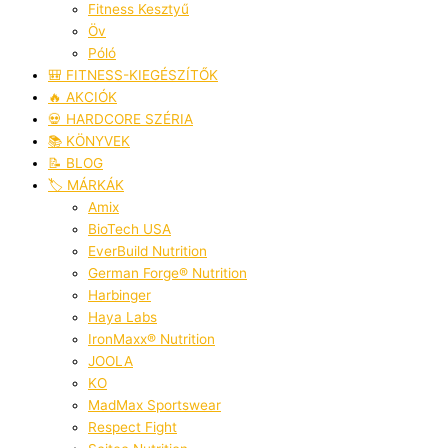
Fitness Kesztyű
Öv
Póló
🎒 FITNESS-KIEGÉSZÍTŐK
🔥 AKCIÓK
💀 HARDCORE SZÉRIA
📚 KÖNYVEK
📝 BLOG
🏷️ MÁRKÁK
Amix
BioTech USA
EverBuild Nutrition
German Forge® Nutrition
Harbinger
Haya Labs
IronMaxx® Nutrition
JOOLA
KO
MadMax Sportswear
Respect Fight