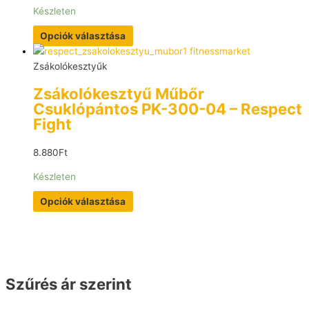
Készleten
Opciók választása
Zsákolókesztyűk
Zsákolókesztyű Műbőr
Csuklópántos PK-300-04 – Respect
Fight
8.880
Ft
Készleten
Opciók választása
Szűrés ár szerint