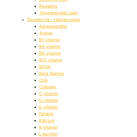
Reggelire
Tömegnövelés alatt
Összetevők / Hatóanyagok
Ashwagandha
Arginin
B1-vitamin
B5-vitamin
B6-vitamin
B12-vitamin
BCAA
Beta Alanine
Cink
Collagén
C-vitamin
D-vitamin
E-vitamin
Fehérje
Kálcium
K-vitamin
L-karnitin