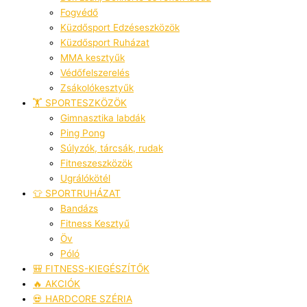
Fogvédő
Küzdősport Edzéseszközök
Küzdősport Ruházat
MMA kesztyűk
Védőfelszerelés
Zsákolókesztyűk
🏋️ SPORTESZKÖZÖK
Gimnasztika labdák
Ping Pong
Súlyzók, tárcsák, rudak
Fitneszeszközök
Ugrálókötél
👕 SPORTRUHÁZAT
Bandázs
Fitness Kesztyű
Öv
Póló
🎒 FITNESS-KIEGÉSZÍTŐK
🔥 AKCIÓK
💀 HARDCORE SZÉRIA