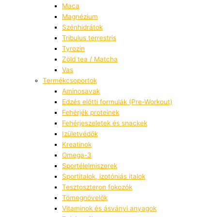
Maca
Magnézium
Szénhidrátok
Tribulus terrestris
Tyrozin
Zöld tea / Matcha
Vas
Termékcsoportok
Aminosavak
Edzés előtti formulák (Pre-Workout)
Fehérjék proteinek
Fehérjeszeletek és snackek
Izületvédők
Kreatinok
Omega-3
Sportélelmiszerek
Sportitalok, izotóniás italok
Tesztoszteron fokozók
Tömegnövelők
Vitaminok és ásványi anyagok