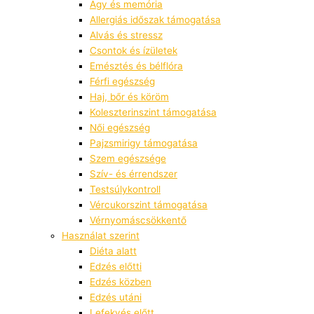
Agy és memória
Allergiás időszak támogatása
Alvás és stressz
Csontok és ízületek
Emésztés és bélflóra
Férfi egészség
Haj, bőr és köröm
Koleszterinszint támogatása
Női egészség
Pajzsmirigy támogatása
Szem egészsége
Szív- és érrendszer
Testsúlykontroll
Vércukorszint támogatása
Vérnyomáscsökkentő
Használat szerint
Diéta alatt
Edzés előtti
Edzés közben
Edzés utáni
Lefekvés előtt