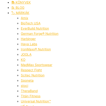
📚 KÖNYVEK
📝 BLOG
🏷️ MÁRKÁK
Amix
BioTech USA
EverBuild Nutrition
German Forge® Nutrition
Harbinger
Haya Labs
IronMaxx® Nutrition
JOOLA
KO
MadMax Sportswear
Respect Fight
Scitec Nutrition
Sponeta
stoci
TheraBand
Titán Fitness
Universal Nutrition™