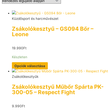
Küzdősport és harcművészet
Zsákolókesztyű – GS094 Bőr –
Leone
19.990
Ft
Készleten
Opciók választása
Zsákolókesztyűk
Zsákolókesztyű Műbőr Spárta PK-
300-05 – Respect Fight
9.990
Ft