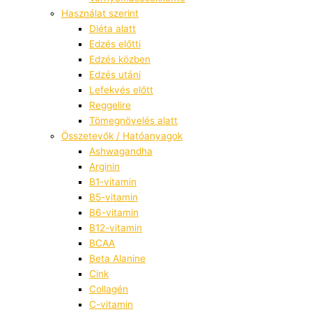
Használat szerint
Diéta alatt
Edzés előtti
Edzés közben
Edzés utáni
Lefekvés előtt
Reggelire
Tömegnövelés alatt
Összetevők / Hatóanyagok
Ashwagandha
Arginin
B1-vitamin
B5-vitamin
B6-vitamin
B12-vitamin
BCAA
Beta Alanine
Cink
Collagén
C-vitamin