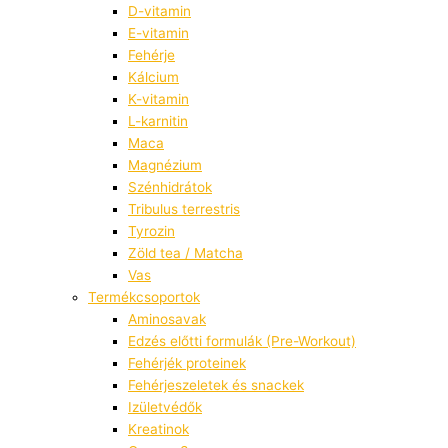
D-vitamin
E-vitamin
Fehérje
Kálcium
K-vitamin
L-karnitin
Maca
Magnézium
Szénhidrátok
Tribulus terrestris
Tyrozin
Zöld tea / Matcha
Vas
Termékcsoportok
Aminosavak
Edzés előtti formulák (Pre-Workout)
Fehérjék proteinek
Fehérjeszeletek és snackek
Izületvédők
Kreatinok