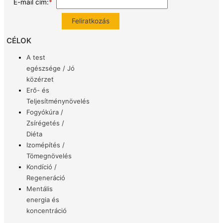
E-mail cím:
*
CÉLOK
A test
egészsége / Jó
közérzet
Erő- és
Teljesítménynövelés
Fogyókúra /
Zsírégetés /
Diéta
Izomépítés /
Tömegnövelés
Kondíció /
Regeneráció
Mentális
energia és
koncentráció