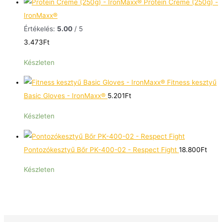
Protein Creme (250g) -
IronMaxx®
Értékelés:
5.00
/ 5
3.473
Ft
Készleten
Fitness kesztyű
Basic Gloves - IronMaxx®
5.201
Ft
Készleten
Pontozókesztyű Bőr PK-400-02 - Respect Fight
18.800
Ft
Készleten