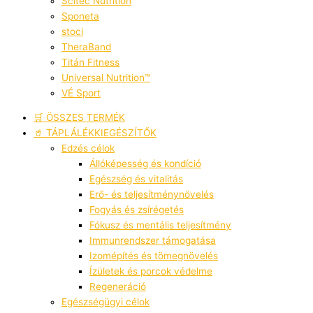
Scitec Nutrition
Sponeta
stoci
TheraBand
Titán Fitness
Universal Nutrition™
VÉ Sport
🛒 ÖSSZES TERMÉK
🥤 TÁPLÁLÉKKIEGÉSZÍTŐK
Edzés célok
Állóképesség és kondíció
Egészség és vitalitás
Erő- és teljesítménynövelés
Fogyás és zsírégetés
Fókusz és mentális teljesítmény
Immunrendszer támogatása
Izomépítés és tömegnövelés
Ízületek és porcok védelme
Regeneráció
Egészségügyi célok