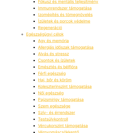
Fókusz és mentális teljesítmény
Immunrendszer támogatása
Izomépítés és tömegnövelés
Ízületek és porcok védelme
Regeneráció
Egészségügyi célok
Agy és memória
Allergiás időszak támogatása
Alvás és stressz
Csontok és ízületek
Emésztés és bélflóra
Férfi egészség
Haj, bőr és köröm
Koleszterinszint támogatása
Női egészség
Pajzsmirigy támogatása
Szem egészsége
Szív- és érrendszer
Testsúlykontroll
Vércukorszint támogatása
Vérnyomáscsökkentő