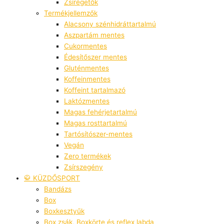
Zsírégetők
Termékjellemzők
Alacsony szénhidráttartalmú
Aszpartám mentes
Cukormentes
Édesítőszer mentes
Gluténmentes
Koffeinmentes
Koffeint tartalmazó
Laktózmentes
Magas fehérjetartalmú
Magas rosttartalmú
Tartósítószer-mentes
Vegán
Zero termékek
Zsírszegény
🥋 KÜZDŐSPORT
Bandázs
Box
Boxkesztyűk
Box zsák, Boxkörte és reflex labda