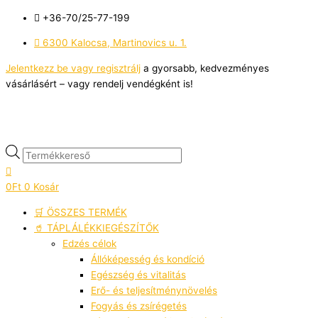
Skip
Products
Ennek
Ennek
Ennek
Sorted
M
M
+36-70/25-77-199
to
search
a
a
a
by
i
a
content
terméknek
terméknek
terméknek
latest
6300 Kalocsa, Martinovics u. 1.
n
x
több
több
több
á
á
Jelentkezz be vagy regisztrálj
a gyorsabb, kedvezményes
variációja
variációja
variációja
vásárlásért – vagy rendelj vendégként is!
r
van.
van.
van.
r
A
A
A
változatok
változatok
változatok
a
a
a
termékoldalon
termékoldalon
termékoldalon
választhatók
választhatók
választhatók
ki
ki
ki
0
Ft
0
Kosár
🛒 ÖSSZES TERMÉK
🥤 TÁPLÁLÉKKIEGÉSZÍTŐK
Edzés célok
Állóképesség és kondíció
Egészség és vitalitás
Erő- és teljesítménynövelés
Fogyás és zsírégetés