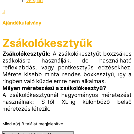
VÉ Sport
Ajándékutalvány
Zsákolókesztyűk
Zsákolókesztyűk:
A zsákolókesztyűt boxzsákos
zsákolásra használják, de használható
reflexlabdás, vagy pontkesztyűs edzésekhez.
Mérete kisebb minta rendes boxkesztyű, így a
ringben való küzdelemre nem alkalmas.
Milyen méretezésű a zsákolókesztyű?
A zsákolókesztyűnél hagyományos méretezést
használnak: S-től XL-ig különböző belső
méretezés létezik
.
Mind a(z) 3 találat megjelenítve