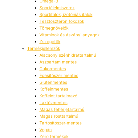
Omega-3
Sportélelmiszerek
Sportitalok, izotóniás italok
Tesztoszteron fokozók
Tömegnövelők
Vitaminok és ásványi anyagok
Zsírégetők
Termékjellemzők
Alacsony szénhidráttartalmú
Aszpartám mentes
Cukormentes
Édesítőszer mentes
Gluténmentes
Koffeinmentes
Koffeint tartalmazó
Laktózmentes
Magas fehérjetartalmú
Magas rosttartalmú
Tartósítószer-mentes
Vegán
Zero termékek