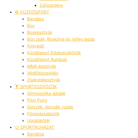
Zsírszegény
🥋 KÜZDŐSPORT
Bandázs
Box
Boxkesztyűk
Box zsák, Boxkörte és reflex labda
Fogvédő
Küzdősport Edzéseszközök
Küzdősport Ruházat
MMA kesztyűk
Védőfelszerelés
Zsákolókesztyűk
🏋️ SPORTESZKÖZÖK
Gimnasztika labdák
Ping Pong
Súlyzók, tárcsák, rudak
Fitneszeszközök
Ugrálókötél
👕 SPORTRUHÁZAT
Bandázs