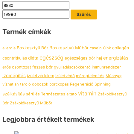
Szűrés
Termék címkék
Boxkesztyű Bőr
Boxkesztyű Műbőr
collagén
allergia
casein
Cink
egészség
energizálás
diéta
csontritkulás
egészséges bőr haj
erős csontozat
feszes bőr
gyulladáscsökkentő
immunrendszer
izomépítés
izületvédelem
izületvédő
méregtelenítés
Műanyag
vízhatlan tároló dobozok
porckopás
Regeneráció
Spinning
vitamin
szálkásítás
sérülés
Természetes altató
Zsákolókesztyű
Bőr
Zsákolókesztyű Műbőr
Legjobbra értékelt termékek