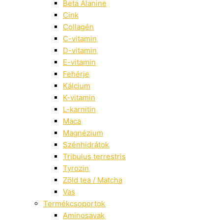
Beta Alanine
Cink
Collagén
C-vitamin
D-vitamin
E-vitamin
Fehérje
Kálcium
K-vitamin
L-karnitin
Maca
Magnézium
Szénhidrátok
Tribulus terrestris
Tyrozin
Zöld tea / Matcha
Vas
Termékcsoportok
Aminosavak