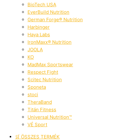
BioTech USA
EverBuild Nutrition
German Forge® Nutrition
Harbinger
Haya Labs
IronMaxx® Nutrition
JOOLA
KO
MadMax Sportswear
Respect Fight
Scitec Nutrition
Sponeta
stoci
TheraBand
Titán Fitness
Universal Nutrition™
VÉ Sport
🛒 ÖSSZES TERMÉK