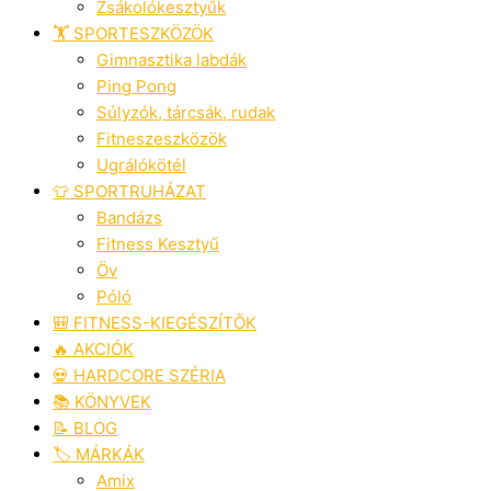
Zsákolókesztyűk
🏋️ SPORTESZKÖZÖK
Gimnasztika labdák
Ping Pong
Súlyzók, tárcsák, rudak
Fitneszeszközök
Ugrálókötél
👕 SPORTRUHÁZAT
Bandázs
Fitness Kesztyű
Öv
Póló
🎒 FITNESS-KIEGÉSZÍTŐK
🔥 AKCIÓK
💀 HARDCORE SZÉRIA
📚 KÖNYVEK
📝 BLOG
🏷️ MÁRKÁK
Amix