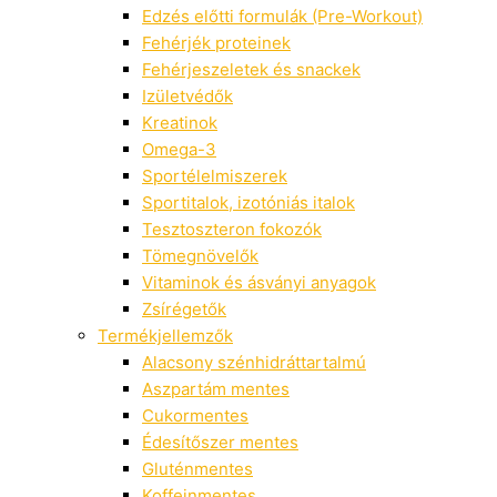
Edzés előtti formulák (Pre-Workout)
Fehérjék proteinek
Fehérjeszeletek és snackek
Izületvédők
Kreatinok
Omega-3
Sportélelmiszerek
Sportitalok, izotóniás italok
Tesztoszteron fokozók
Tömegnövelők
Vitaminok és ásványi anyagok
Zsírégetők
Termékjellemzők
Alacsony szénhidráttartalmú
Aszpartám mentes
Cukormentes
Édesítőszer mentes
Gluténmentes
Koffeinmentes