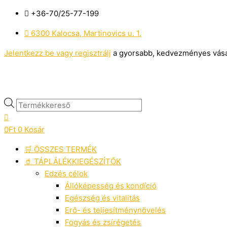
Skip
Protein
Products
Original
Current
+36-70/25-77-199
to
Pancake
search
price
price
content
Palacsinta
was:
is:
6300 Kalocsa, Martinovics u. 1.
-
15.445Ft.
11.198Ft.
Jelentkezz be vagy regisztrálj
a gyorsabb, kedvezményes vásár
IronMaxx®
mennyiség
0
Ft
0
Kosár
🛒 ÖSSZES TERMÉK
🥤 TÁPLÁLÉKKIEGÉSZÍTŐK
Edzés célok
Állóképesség és kondíció
Egészség és vitalitás
Erő- és teljesítménynövelés
Fogyás és zsírégetés