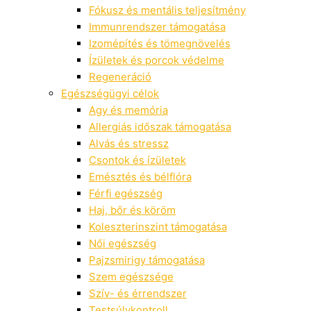
Fókusz és mentális teljesítmény
Immunrendszer támogatása
Izomépítés és tömegnövelés
Ízületek és porcok védelme
Regeneráció
Egészségügyi célok
Agy és memória
Allergiás időszak támogatása
Alvás és stressz
Csontok és ízületek
Emésztés és bélflóra
Férfi egészség
Haj, bőr és köröm
Koleszterinszint támogatása
Női egészség
Pajzsmirigy támogatása
Szem egészsége
Szív- és érrendszer
Testsúlykontroll