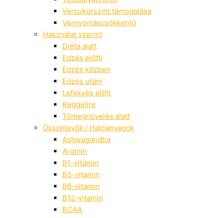
Vércukorszint támogatása
Vérnyomáscsökkentő
Használat szerint
Diéta alatt
Edzés előtti
Edzés közben
Edzés utáni
Lefekvés előtt
Reggelire
Tömegnövelés alatt
Összetevők / Hatóanyagok
Ashwagandha
Arginin
B1-vitamin
B5-vitamin
B6-vitamin
B12-vitamin
BCAA