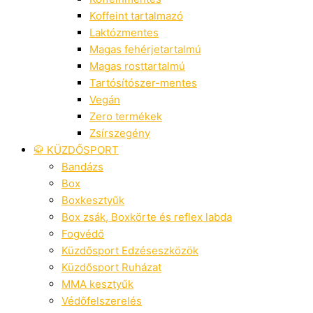
Koffeint tartalmazó
Laktózmentes
Magas fehérjetartalmú
Magas rosttartalmú
Tartósítószer-mentes
Vegán
Zero termékek
Zsírszegény
🥋 KÜZDŐSPORT
Bandázs
Box
Boxkesztyűk
Box zsák, Boxkörte és reflex labda
Fogvédő
Küzdősport Edzéseszközök
Küzdősport Ruházat
MMA kesztyűk
Védőfelszerelés