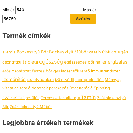
Min ár
Max ár
Szűrés
Termék címkék
Boxkesztyű Bőr
Boxkesztyű Műbőr
collagén
allergia
casein
Cink
egészség
energizálás
diéta
csontritkulás
egészséges bőr haj
erős csontozat
feszes bőr
gyulladáscsökkentő
immunrendszer
izomépítés
izületvédelem
izületvédő
méregtelenítés
Műanyag
vízhatlan tároló dobozok
porckopás
Regeneráció
Spinning
vitamin
szálkásítás
sérülés
Természetes altató
Zsákolókesztyű
Bőr
Zsákolókesztyű Műbőr
Legjobbra értékelt termékek