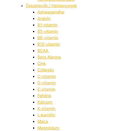
Összetevők / Hatóanyagok
Ashwagandha
Arginin
B1-vitamin
B5-vitamin
B6-vitamin
B12-vitamin
BCAA
Beta Alanine
Cink
Collagén
C-vitamin
D-vitamin
E-vitamin
Fehérje
Kálcium
K-vitamin
L-karnitin
Maca
Magnézium