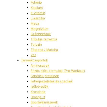
Fehérje
Kálcium
K-vitamin
L-karnitin
Maca
Magnézium
Szénhidrátok
Tribulus terrestris
Tyrozin
Zöld tea / Matcha
Vas
Termékcsoportok
Aminosavak
Edzés előtti formulák (Pre-Workout)
Fehérjék proteinek
Fehérjeszeletek és snackek
Izületvédők
Kreatinok
Omega-3
Sportélelmiszerek