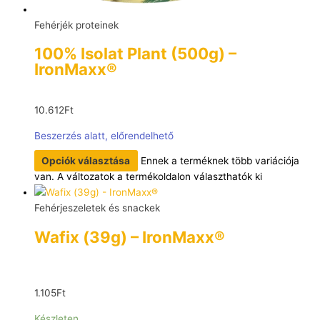
Fehérjék proteinek
100% Isolat Plant (500g) –
IronMaxx®
10.612
Ft
Beszerzés alatt, előrendelhető
Opciók választása
Ennek a terméknek több variációja
van. A változatok a termékoldalon választhatók ki
Fehérjeszeletek és snackek
Wafix (39g) – IronMaxx®
1.105
Ft
Készleten