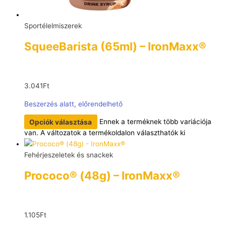
Sportélelmiszerek
SqueeBarista (65ml) – IronMaxx®
3.041
Ft
Beszerzés alatt, előrendelhető
Opciók választása
Ennek a terméknek több variációja
van. A változatok a termékoldalon választhatók ki
Fehérjeszeletek és snackek
Prococo® (48g) – IronMaxx®
1.105
Ft