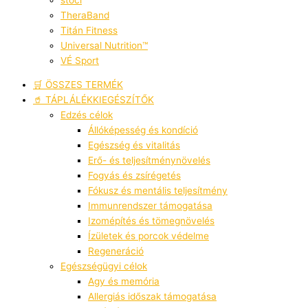
TheraBand
Titán Fitness
Universal Nutrition™
VÉ Sport
🛒 ÖSSZES TERMÉK
🥤 TÁPLÁLÉKKIEGÉSZÍTŐK
Edzés célok
Állóképesség és kondíció
Egészség és vitalitás
Erő- és teljesítménynövelés
Fogyás és zsírégetés
Fókusz és mentális teljesítmény
Immunrendszer támogatása
Izomépítés és tömegnövelés
Ízületek és porcok védelme
Regeneráció
Egészségügyi célok
Agy és memória
Allergiás időszak támogatása