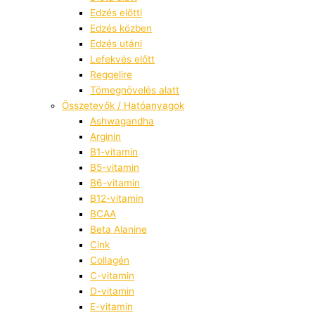
Edzés előtti
Edzés közben
Edzés utáni
Lefekvés előtt
Reggelire
Tömegnövelés alatt
Összetevők / Hatóanyagok
Ashwagandha
Arginin
B1-vitamin
B5-vitamin
B6-vitamin
B12-vitamin
BCAA
Beta Alanine
Cink
Collagén
C-vitamin
D-vitamin
E-vitamin