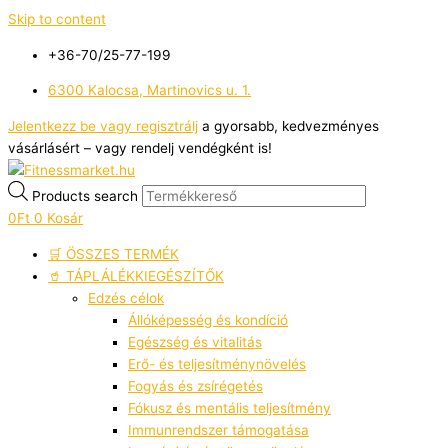
Skip to content
+36-70/25-77-199
6300 Kalocsa, Martinovics u. 1.
Jelentkezz be vagy regisztrálj
a gyorsabb, kedvezményes
vásárlásért – vagy rendelj vendégként is!
Products search
0
Ft
0
Kosár
🛒 ÖSSZES TERMÉK
🥤 TÁPLÁLÉKKIEGÉSZÍTŐK
Edzés célok
Állóképesség és kondíció
Egészség és vitalitás
Erő- és teljesítménynövelés
Fogyás és zsírégetés
Fókusz és mentális teljesítmény
Immunrendszer támogatása