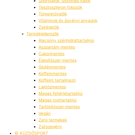
Sportitalok, izotóniás italok
Tesztoszteron fokozók
Tömegnövelők
Vitaminok és ásványi anyagok
Zsírégetők
Termékjellemzők
Alacsony szénhidráttartalmú
Aszpartám mentes
Cukormentes
Édesítőszer mentes
Gluténmentes
Koffeinmentes
Koffeint tartalmazó
Laktózmentes
Magas fehérjetartalmú
Magas rosttartalmú
Tartósítószer-mentes
Vegán
Zero termékek
Zsírszegény
🥋 KÜZDŐSPORT