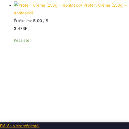
Protein Creme (250g) -
IronMaxx®
Értékelés:
5.00
/ 5
3.473
Ft
Készleten
Elállás a szerződéstől