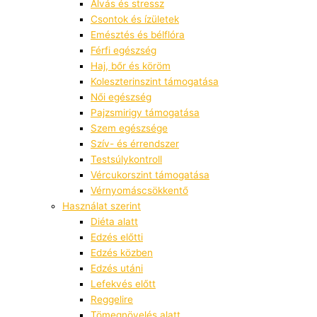
Alvás és stressz
Csontok és ízületek
Emésztés és bélflóra
Férfi egészség
Haj, bőr és köröm
Koleszterinszint támogatása
Női egészség
Pajzsmirigy támogatása
Szem egészsége
Szív- és érrendszer
Testsúlykontroll
Vércukorszint támogatása
Vérnyomáscsökkentő
Használat szerint
Diéta alatt
Edzés előtti
Edzés közben
Edzés utáni
Lefekvés előtt
Reggelire
Tömegnövelés alatt