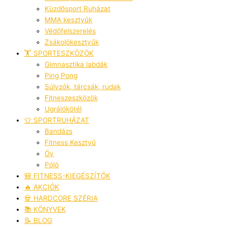
Küzdősport Ruházat
MMA kesztyűk
Védőfelszerelés
Zsákolókesztyűk
🏋️ SPORTESZKÖZÖK
Gimnasztika labdák
Ping Pong
Súlyzók, tárcsák, rudak
Fitneszeszközök
Ugrálókötél
👕 SPORTRUHÁZAT
Bandázs
Fitness Kesztyű
Öv
Póló
🎒 FITNESS-KIEGÉSZÍTŐK
🔥 AKCIÓK
💀 HARDCORE SZÉRIA
📚 KÖNYVEK
📝 BLOG