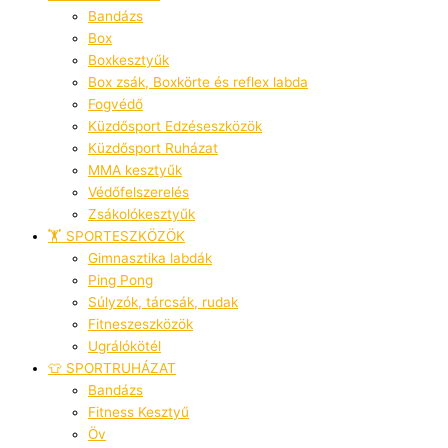
Bandázs
Box
Boxkesztyűk
Box zsák, Boxkörte és reflex labda
Fogvédő
Küzdősport Edzéseszközök
Küzdősport Ruházat
MMA kesztyűk
Védőfelszerelés
Zsákolókesztyűk
🏋️ SPORTESZKÖZÖK
Gimnasztika labdák
Ping Pong
Súlyzók, tárcsák, rudak
Fitneszeszközök
Ugrálókötél
👕 SPORTRUHÁZAT
Bandázs
Fitness Kesztyű
Öv