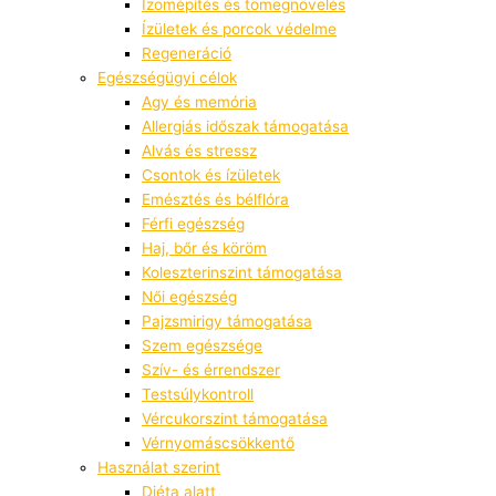
Izomépítés és tömegnövelés
Ízületek és porcok védelme
Regeneráció
Egészségügyi célok
Agy és memória
Allergiás időszak támogatása
Alvás és stressz
Csontok és ízületek
Emésztés és bélflóra
Férfi egészség
Haj, bőr és köröm
Koleszterinszint támogatása
Női egészség
Pajzsmirigy támogatása
Szem egészsége
Szív- és érrendszer
Testsúlykontroll
Vércukorszint támogatása
Vérnyomáscsökkentő
Használat szerint
Diéta alatt