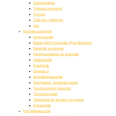
Szénhidrátok
Tribulus terrestris
Tyrozin
Zöld tea / Matcha
Vas
Termékcsoportok
Aminosavak
Edzés előtti formulák (Pre-Workout)
Fehérjék proteinek
Fehérjeszeletek és snackek
Izületvédők
Kreatinok
Omega-3
Sportélelmiszerek
Sportitalok, izotóniás italok
Tesztoszteron fokozók
Tömegnövelők
Vitaminok és ásványi anyagok
Zsírégetők
Termékjellemzők