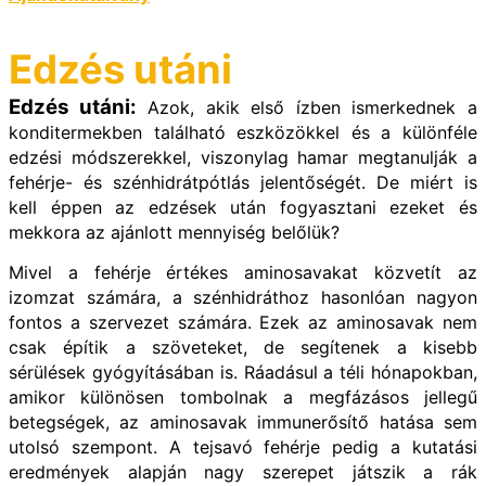
Edzés utáni
Edzés utáni:
Azok, akik első ízben ismerkednek a
konditermekben található eszközökkel és a különféle
edzési módszerekkel, viszonylag hamar megtanulják a
fehérje- és szénhidrátpótlás jelentőségét. De miért is
kell éppen az edzések után fogyasztani ezeket és
mekkora az ajánlott mennyiség belőlük?
Mivel a fehérje értékes aminosavakat közvetít az
izomzat számára, a szénhidráthoz hasonlóan nagyon
fontos a szervezet számára. Ezek az aminosavak nem
csak építik a szöveteket, de segítenek a kisebb
sérülések gyógyításában is. Ráadásul a téli hónapokban,
amikor különösen tombolnak a megfázásos jellegű
betegségek, az aminosavak immunerősítő hatása sem
utolsó szempont. A tejsavó fehérje pedig a kutatási
eredmények alapján nagy szerepet játszik a rák