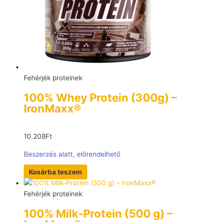
Fehérjék proteinek
100% Whey Protein (300g) –
IronMaxx®
10.208
Ft
Beszerzés alatt, előrendelhető
Kosárba teszem
Fehérjék proteinek
100% Milk-Protein (500 g) –