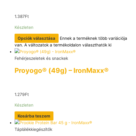
1.387
Ft
Készleten
Opciók választása
Ennek a terméknek több variációja
van. A változatok a termékoldalon választhatók ki
Fehérjeszeletek és snackek
Proyogo® (49g) – IronMaxx®
1.279
Ft
Készleten
Kosárba teszem
Táplálékkiegészítők