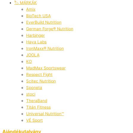
🏷️ MÁRKÁK
Amix
BioTech USA
EverBuild Nutrition
German Forge® Nutrition
Harbinger
Haya Labs
IronMaxx® Nutrition
JOOLA
KO
MadMax Sportswear
Respect Fight
Scitec Nutrition
Sponeta
stoci
TheraBand
Titán Fitness
Universal Nutrition™
VÉ Sport
Ajándékutalvány