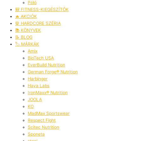
Póló
🎒 FITNESS-KIEGÉSZÍTŐK
🔥 AKCIÓK
💀 HARDCORE SZÉRIA
📚 KÖNYVEK
📝 BLOG
🏷️ MÁRKÁK
Amix
BioTech USA
EverBuild Nutrition
German Forge® Nutrition
Harbinger
Haya Labs
IronMaxx® Nutrition
JOOLA
KO
MadMax Sportswear
Respect Fight
Scitec Nutrition
Sponeta
stoci