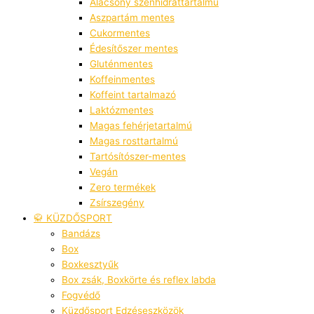
Alacsony szénhidráttartalmú
Aszpartám mentes
Cukormentes
Édesítőszer mentes
Gluténmentes
Koffeinmentes
Koffeint tartalmazó
Laktózmentes
Magas fehérjetartalmú
Magas rosttartalmú
Tartósítószer-mentes
Vegán
Zero termékek
Zsírszegény
🥋 KÜZDŐSPORT
Bandázs
Box
Boxkesztyűk
Box zsák, Boxkörte és reflex labda
Fogvédő
Küzdősport Edzéseszközök