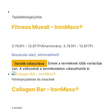
Táplálékkiegészítők
Fitness Muesli – IronMaxx®
3.793
Ft
–
13.877
Ft
Ártartomány: 3.793Ft - 13.877Ft
Beszerzés alatt, előrendelhető
Opciók választása
Ennek a terméknek több variációja
van. A változatok a termékoldalon választhatók ki
Fehérjeszeletek és snackek
Collagen Bar – IronMaxx®
1.105
Ft