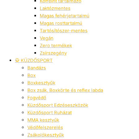
Koffeint tartalmazó
Laktózmentes
Magas fehérjetartalmú
Magas rosttartalmú
Tartósítószer-mentes
Vegán
Zero termékek
Zsírszegény
🥋 KÜZDŐSPORT
Bandázs
Box
Boxkesztyűk
Box zsák, Boxkörte és reflex labda
Fogvédő
Küzdősport Edzéseszközök
Küzdősport Ruházat
MMA kesztyűk
Védőfelszerelés
Zsákolókesztyűk