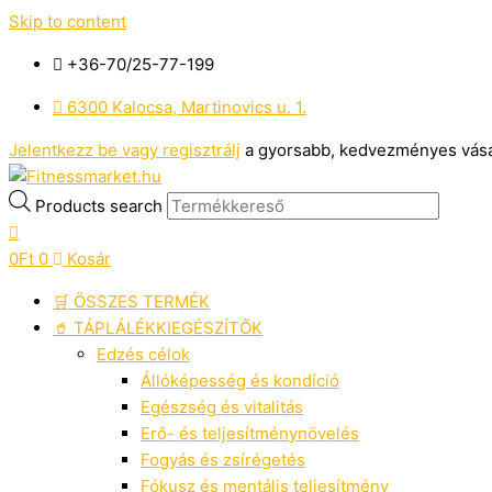
Skip to content
+36-70/25-77-199
6300 Kalocsa, Martinovics u. 1.
Jelentkezz be vagy regisztrálj
a gyorsabb, kedvezményes vásár
Products search
0
Ft
0
Kosár
🛒 ÖSSZES TERMÉK
🥤 TÁPLÁLÉKKIEGÉSZÍTŐK
Edzés célok
Állóképesség és kondíció
Egészség és vitalitás
Erő- és teljesítménynövelés
Fogyás és zsírégetés
Fókusz és mentális teljesítmény