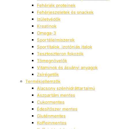
Fehérjék proteinek
Fehérjeszeletek és snackek
Izületvédők
Kreatinok
Omega-3
Sportélelmiszerek
Sportitalok, izotóniás italok
Tesztoszteron fokozók
Tömegnövelők
Vitaminok és ásványi anyagok
Zsírégetők
Termékjellemzők
Alacsony szénhidráttartalmú
Aszpartám mentes
Cukormentes
Édesítőszer mentes
Gluténmentes
Koffeinmentes