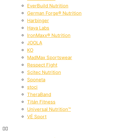
EverBuild Nutrition
German Forge® Nutrition
Harbinger
Haya Labs
IronMaxx® Nutrition
JOOLA
KO
MadMax Sportswear
Respect Fight
Scitec Nutrition
Sponeta
stoci
TheraBand
Titán Fitness
Universal Nutrition™
VÉ Sport