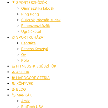
🏋️ SPORTESZKÖZÖK
Gimnasztika labdák
Ping Pong
Súlyzók, tárcsák, rudak
Fitneszeszközök
Ugrálókötél
👕 SPORTRUHÁZAT
Bandázs
Fitness Kesztyű
Öv
Póló
🎒 FITNESS-KIEGÉSZÍTŐK
🔥 AKCIÓK
💀 HARDCORE SZÉRIA
📚 KÖNYVEK
📝 BLOG
🏷️ MÁRKÁK
Amix
BioTech USA