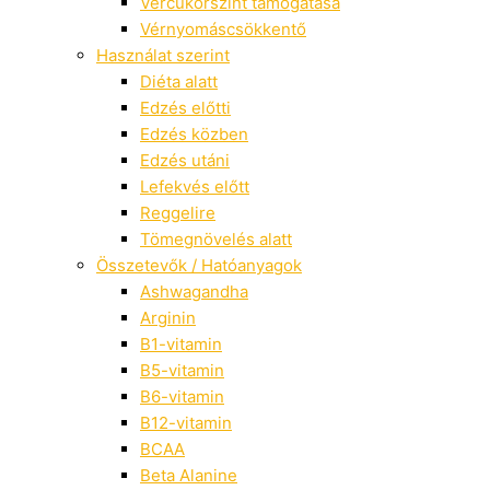
Vércukorszint támogatása
Vérnyomáscsökkentő
Használat szerint
Diéta alatt
Edzés előtti
Edzés közben
Edzés utáni
Lefekvés előtt
Reggelire
Tömegnövelés alatt
Összetevők / Hatóanyagok
Ashwagandha
Arginin
B1-vitamin
B5-vitamin
B6-vitamin
B12-vitamin
BCAA
Beta Alanine