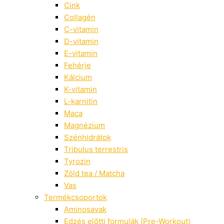
Cink
Collagén
C-vitamin
D-vitamin
E-vitamin
Fehérje
Kálcium
K-vitamin
L-karnitin
Maca
Magnézium
Szénhidrátok
Tribulus terrestris
Tyrozin
Zöld tea / Matcha
Vas
Termékcsoportok
Aminosavak
Edzés előtti formulák (Pre-Workout)