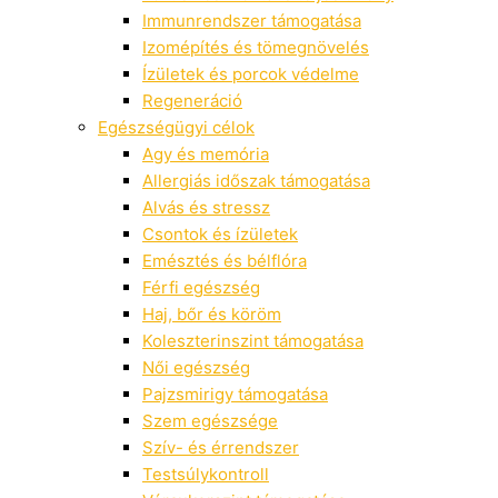
Immunrendszer támogatása
Izomépítés és tömegnövelés
Ízületek és porcok védelme
Regeneráció
Egészségügyi célok
Agy és memória
Allergiás időszak támogatása
Alvás és stressz
Csontok és ízületek
Emésztés és bélflóra
Férfi egészség
Haj, bőr és köröm
Koleszterinszint támogatása
Női egészség
Pajzsmirigy támogatása
Szem egészsége
Szív- és érrendszer
Testsúlykontroll